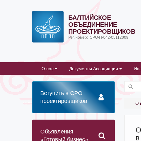
БАЛТИЙСКОЕ
ОБЪЕДИНЕНИЕ
ПРОЕКТИРОВЩИКОВ
Рег. номер:
СРО-П-042-05112009
О нас
Документы Ассоциации
Ин
Вступить в СРО
проектировщиков
О 
О
Объявления
в
«Готовый бизнес»