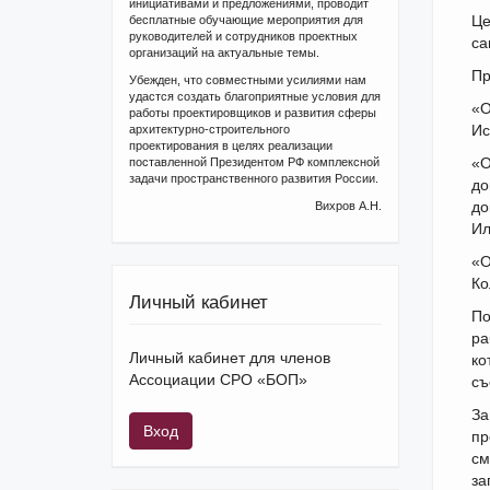
инициативами и предложениями, проводит
Це
бесплатные обучающие мероприятия для
руководителей и сотрудников проектных
са
организаций на актуальные темы.
Пр
Убежден, что совместными усилиями нам
удастся создать благоприятные условия для
«О
работы проектировщиков и развития сферы
Ис
архитектурно-строительного
проектирования в целях реализации
«О
поставленной Президентом РФ комплексной
задачи пространственного развития России.
до
до
Вихров А.Н.
Ил
«О
Ко
Личный кабинет
По
ра
Личный кабинет для членов
ко
Ассоциации СРО «БОП»
съ
За
Вход
пр
см
за