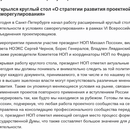
ткрылся круглый стол «О стратегии развития проектно
аморегулирования»
годня в Санкт-Петербурге начал работу расширенный круглый стол
ятельности в условиях саморегулирования» в рамках VI Всероссий
ъединения проектировщиков.
мероприятии приняли участие президент НОП Михаил Посохин, в
вета НОЭКС Сергей Чернов, Борис Генералов, Владлен Лявданский
также руководители Комитетов НОП и координаторы НОП по Федер
крывая работу круглого стола, президент НОП отметил актуальные
егодня мы должны понимать и внимательно следить за той политич
круг каждого документа, принимаемого, в том числе и по нашему п
о в высших эшелонах власти могут присутствовать различные мнени
звития. Также он упомянул меняющиеся условия на рынке, связан
именения проектов повторного применения и вступлением России 
нкурировать так, как будто мы находимся за рубежом. Готовы ли мы
сохин, подчеркнув, что любая работа проектного сообщества на с
правлена на консолидацию профессионального сообщества перед 
го, президент НОП отметил имеющий сегодня место процесс форм
сударственной Думы, что также составляет большое значение для 
ятельности.