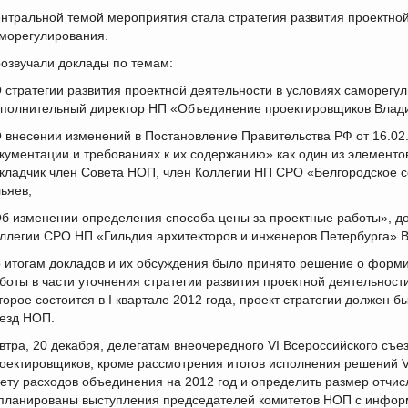
нтральной темой мероприятия стала стратегия развития проектной
морегулирования.
озвучали доклады по темам:
 стратегии развития проектной деятельности в условиях саморегу
полнительный директор НП «Объединение проектировщиков Влади
 внесении изменений в Постановление Правительства РФ от 16.02
кументации и требованиях к их содержанию» как один из элементо
кладчик член Совета НОП, член Коллегии НП СРО «Белгородское 
ьяев;
б изменении определения способа цены за проектные работы», д
ллегии СРО НП «Гильдия архитекторов и инженеров Петербурга» 
 итогам докладов и их обсуждения было принято решение о форм
боты в части уточнения стратегии развития проектной деятельност
торое состоится в I квартале 2012 года, проект стратегии должен 
езд НОП.
втра, 20 декабря, делегатам внеочередного VI Всероссийского съ
оектировщиков, кроме рассмотрения итогов исполнения решений V
ету расходов объединения на 2012 год и определить размер отчис
планированы выступления председателей комитетов НОП с информ