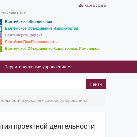
Карта сайта
лтийские СРО:
Балтийское объединение
Балтийское Объединение Изыскателей
БалтЭнергоЭффект
БалтСпецПожБезопасность
Балтийское Объединение Кадастровых Инженеров
Территориальные управления
Найти
ятельности в условиях саморегулирования»
ития проектной деятельности