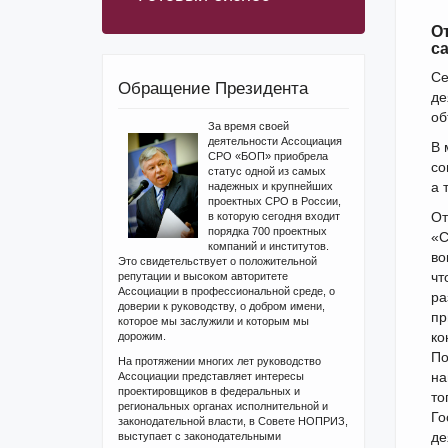
О
с
Се
Обращение Президента
де
об
За время своей
деятельности Ассоциация
В 
СРО «БОП» приобрела
со
статус одной из самых
а 
надежных и крупнейших
проектных СРО в России,
От
в которую сегодня входит
порядка 700 проектных
«С
компаний и институтов.
во
Это свидетельствует о положительной
чт
репутации и высоком авторитете
Ассоциации в профессиональной среде, о
ра
доверии к руководству, о добром имени,
пр
которое мы заслужили и которым мы
ко
дорожим.
По
На протяжении многих лет руководство
на
Ассоциации представляет интересы
проектировщиков в федеральных и
то
региональных органах исполнительной и
Го
законодательной власти, в Совете НОПРИЗ,
де
выступает с законодательными