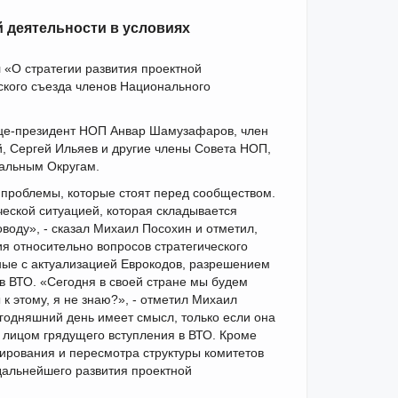
й деятельности в условиях
 «О стратегии развития проектной
ского съезда членов Национального
ице-президент НОП Анвар Шамузафаров, член
, Сергей Ильяев и другие члены Совета НОП,
альным Округам.
 проблемы, которые стоят перед сообществом.
еской ситуацией, которая складывается
оводу», - сказал Михаил Посохин и отметил,
я относительно вопросов стратегического
ные с актуализацией Еврокодов, разрешением
в ВТО. «Сегодня в своей стране мы будем
 к этому, я не знаю?», - отметил Михаил
егодняшний день имеет смысл, только если она
лицом грядущего вступления в ВТО. Кроме
ирования и пересмотра структуры комитетов
дальнейшего развития проектной