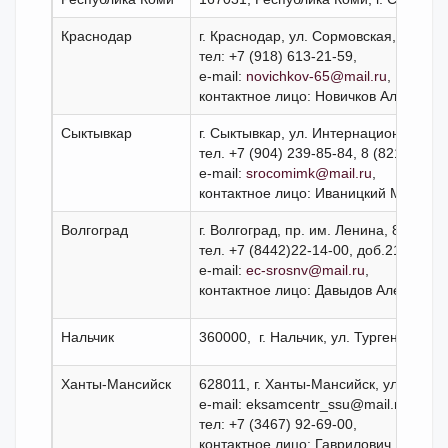
Краснодар
г. Краснодар, ул. Сормовская, д. 204/
тел: +7 (918) 613-21-59,
e-mail:
novichkov-65@mail.ru
,
контактное лицо: Новичков Алексей 
Сыктывкар
г. Сыктывкар, ул. Интернациональная,
тел. +7 (904) 239-85-84, 8 (8212) 29-
e-mail:
srocomimk@mail.ru
,
контактное лицо: Иваницкий Михаил 
Волгоград
г. Волгоград, пр. им. Ленина, 86, каб.
тел. +7 (8442)22-14-00, доб.213,
e-mail:
ec-srosnv@mail.ru
,
контактное лицо: Давыдов Александ
Нальчик
360000, г. Нальч
Ханты-Мансийск
628011, г. Ханты-Мансийск, ул. Светл
e-mail: eksamcentr_ssu@mail.ru,
тел: +7 (3467) 92-69-00,
контактное лицо: Гаврилович Евгени