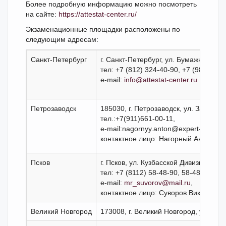
Более подробную информацию можно посмотреть
на сайте:
https://attestat-center.ru/
Экзаменационные площадки расположены по
следующим адресам:
Санкт-Петербург
г. Санкт-Петербург, ул. Бумажная, д. 9, 
тел: +7 (812) 324-40-90, +7 (981) 984
e-mail:
info@attestat-center.ru
Петрозаводск
185030, г. Петрозаводск, ул. Загородн
тел.:+7(911)661-00-11,
e-mail:nagornyy.anton@expert-group.p
контактное лицо: Нагорный Антон Г
Псков
г. Псков, ул. Кузбасской Дивизии, д. 2
тел: +7 (8112) 58-48-90, 58-48-23,
e-mail:
mr_suvorov@mail.ru
,
контактное лицо: Суворов Виктор Ми
Великий Новгород
173008, г. Великий Новгород, ул. Бол