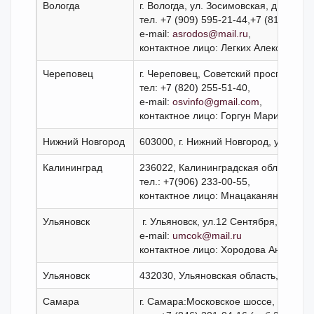
Вологда
г. Вологда, ул. Зосимовская, д. 9 пом. 
тел. +7 (909) 595-21-44,+7 (8172) 79-
e-mail:
asrodos@mail.ru
,
контактное лицо: Легких Алексей Ни
Череповец
г. Череповец, Советский проспект 31-
тел: +7 (820) 255-51-40,
e-mail:
osvinfo@gmail.com
,
контактное лицо: Горгун Марина Ник
Нижний Новгород
603000, г. Нижний Новгород, ул. Кости
Калининград
236022, Калининградская область, г. 
тел.: +7(906) 233-00-55,
контактное лицо: Мнацаканян Альбер
Ульяновск
г. Ульяновск, ул.12 Сентября, д.123, 
e-mail:
umcok@mail.ru
контактное лицо: Хородова Анастаси
Ульяновск
432030, Ульяновская
Самара
г. Самара:Московское шоссе, 