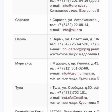
тел: +7 (846) 201-04-16 (доб 204), +7
e-mail:
info@sro-svs.ru
,
Контактное лицо: Евстропов Валери
Саратов
г. Саратов, ул. Астраханская, дом 43,
тел: +7 (8452) 22-08-14,
e-mail:
info@ok-r.ru
Пермь
г. Пермь, ул. Советская, д. 104, каб. 2
тел: +7 (342) 259-47-30, +7 (342) 259
e-mail:
nougarant@npsg.perm.ru
,
контактное лицо: Федосеева Наталь
Мурманск
г. Мурманск, пр. Ленина, д.43, 2 этаж,
тел. +7 (911) 301-02-68,
e-mail:
info@gsomurman.ru
,
контактное лицо: Приставка Кирилл 
Тула
г. Тула, ул. Свободы, д.60, оф. 23, по
тел: +7 (4872)702-101,
e-mail:
inst.cfo@mail.ru
,
контактное лицо: Куренкова Паулина
Республика Коми
167031, Республика