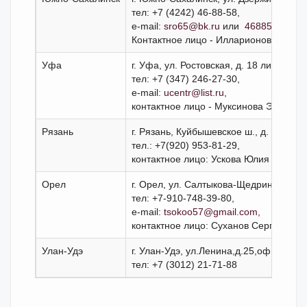
тел: +7 (4242) 46-88-58,
e-mail:
sro65@bk.ru
или
468858@bk.r
Контактное лицо - Илларионов Сергей
Уфа
г. Уфа, ул. Ростовская, д. 18 литера Е,
тел: +7 (347) 246-27-30,
e-mail:
ucentr@list.ru
,
контактное лицо - Муксинова Эльмир
Рязань
г. Рязань, Куйбышевское ш., д. 25 стр. 
тел.: +7(920) 953-81-29,
контактное лицо: Ускова Юлия Василь
Орел
г. Орел, ул. Салтыкова-Щедрина, д. 35
тел: +7-910-748-39-80,
e-mail:
tsokoo57@gmail.com
,
контактное лицо: Суханов Сергей Юрь
Улан-Удэ
г. Улан-Удэ, ул.Ленина,д.25,оф.1,
тел: +7 (3012) 21-71-88