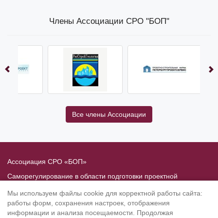
Члены Ассоциации СРО "БОП"
Все члены Ассоциации
Ассоциация СРО «БОП»
Саморегулирование в области подготовки проектной
документации
Мы используем файлы cookie для корректной работы сайта:
Политика в отношении обработки персональных данных
работы форм, сохранения настроек, отображения
информации и анализа посещаемости. Продолжая
190020
, Санкт-Петербург, Рижский пр. 3, литер Б