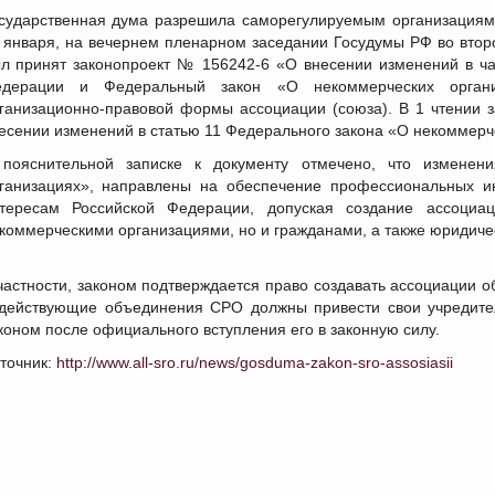
сударственная дума разрешила саморегулируемым организациям 
 января, на вечернем пленарном заседании Госудумы РФ во втором
л принят законопроект № 156242-6 «О внесении изменений в ча
дерации и Федеральный закон «О некоммерческих органи
ганизационно-правовой формы ассоциации (союза). В 1 чтении з
есении изменений в статью 11 Федерального закона «О некоммерч
пояснительной записке к документу отмечено, что изменен
ганизациях», направлены на обеспечение профессиональных ин
тересам Российской Федерации, допуская создание ассоциа
коммерческими организациями, но и гражданами, а также юридиче
частности, законом подтверждается право создавать ассоциации 
действующие объединения СРО должны привести свои учредител
коном после официального вступления его в законную силу.
точник:
http://www.all-sro.ru/news/gosduma-zakon-sro-assosiasii