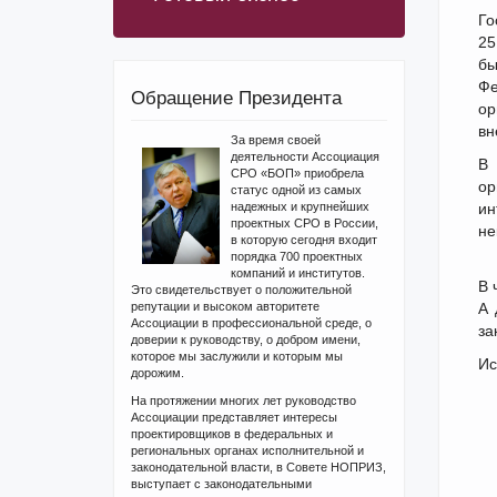
Го
25
бы
Фе
Обращение Президента
ор
вн
За время своей
деятельности Ассоциация
В 
СРО «БОП» приобрела
ор
статус одной из самых
надежных и крупнейших
ин
проектных СРО в России,
не
в которую сегодня входит
порядка 700 проектных
компаний и институтов.
В 
Это свидетельствует о положительной
репутации и высоком авторитете
А 
Ассоциации в профессиональной среде, о
за
доверии к руководству, о добром имени,
которое мы заслужили и которым мы
Ис
дорожим.
На протяжении многих лет руководство
Ассоциации представляет интересы
проектировщиков в федеральных и
региональных органах исполнительной и
законодательной власти, в Совете НОПРИЗ,
выступает с законодательными