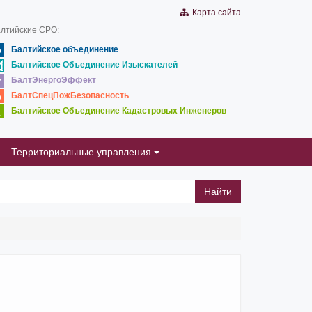
Карта сайта
лтийские СРО:
Балтийское объединение
Балтийское Объединение Изыскателей
БалтЭнергоЭффект
БалтСпецПожБезопасность
Балтийское Объединение Кадастровых Инженеров
Территориальные управления
Найти