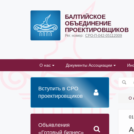
БАЛТИЙСКОЕ
ОБЪЕДИНЕНИЕ
ПРОЕКТИРОВЩИКОВ
Рег. номер:
СРО-П-042-05112009
О нас
Документы Ассоциации
Ин
Вступить в СРО
проектировщиков
О 
01
Объявления
А
«Готовый бизнес»