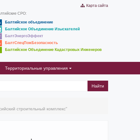
Карта сайта
лтийские СРО:
Балтийское объединение
Балтийское Объединение Изыскателей
БалтЭнергоЭффект
БалтСпецПожБезопасность
Балтийское Объединение Кадастровых Инженеров
Территориальные управления
Найти
ийский строительный комплекс"