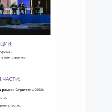
НЦИИ:
рофона»
блемам отрасли.
 ЧАСТИ:
 рамках Стратегии 2030:
ство;
роительство;