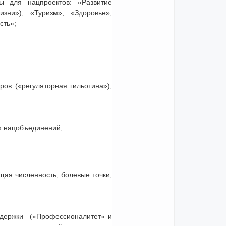
ры для нацпроектов: «Развитие
ни»), «Туризм», «Здоровье»,
сть»;
ов («регуляторная гильотина»);
х нацобъединений;
щая численность, болевые точки,
ержки («Профессионалитет» и