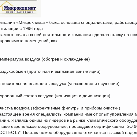
мпания «Микроклимат» была основана специалистами, работающи
нтиляции с 1996 года.
самого начала своей деятельности компания сделала ставку на ос
кроклимата помещений, как:
температура воздуха (обогрев и охлаждение)
воздухообмен (приточная и вытяжная вентиляции)
относительная влажность воздуха (увлажнение и осушение)
аэроионный состав воздуха (ионизация и деионизация)
очистка воздуха (эффективные фильтры и приборы очистки)
настоящее время специалисты компании имеют опыт управления м
аний. Являясь одним из лидеров на рынке климатического оборудо
чшее европейское оборудование, прошедшее сертификацию ISO 90
ОСТЕСТа". Поставляемое оборудование отличается высокой надежн