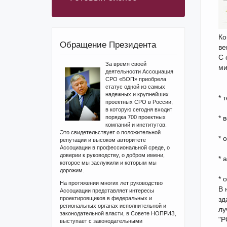
Ко
Обращение Президента
ве
С 
За время своей
ми
деятельности Ассоциация
СРО «БОП» приобрела
статус одной из самых
надежных и крупнейших
* 
проектных СРО в России,
в которую сегодня входит
порядка 700 проектных
* 
компаний и институтов.
Это свидетельствует о положительной
* 
репутации и высоком авторитете
Ассоциации в профессиональной среде, о
доверии к руководству, о добром имени,
* 
которое мы заслужили и которым мы
дорожим.
* 
На протяжении многих лет руководство
В 
Ассоциации представляет интересы
проектировщиков в федеральных и
зд
региональных органах исполнительной и
лу
законодательной власти, в Совете НОПРИЗ,
"Р
выступает с законодательными