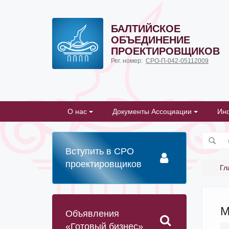
БАЛТИЙСКОЕ
ОБЪЕДИНЕНИЕ
ПРОЕКТИРОВЩИКОВ
Рег. номер:
СРО-П-042-05112009
О нас
Документы Ассоциации
Ин
Вступить в СРО
проектировщиков
Гл
М
Объявления
«Готовый бизнес»