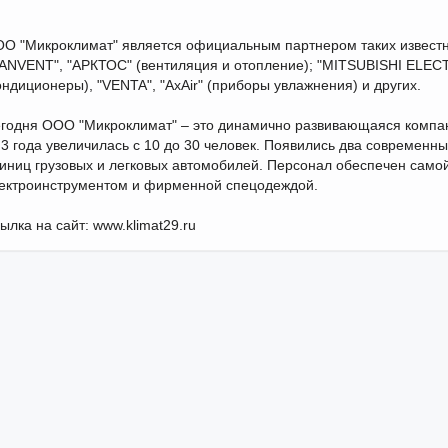
О "Микроклимат" является официальным партнером таких известн
ANVENT", "АРКТОС" (вентиляция и отопление); "MITSUBISHI ELEC
ондиционеры), "VENTA", "AxAir" (приборы увлажнения) и других.
годня ООО "Микроклимат" – это динамично развивающаяся компан
 3 года увеличилась с 10 до 30 человек. Появились два современны
иниц грузовых и легковых автомобилей. Персонал обеспечен само
ектроинструментом и фирменной спецодеждой.
ылка на сайт: www.klimat29.ru