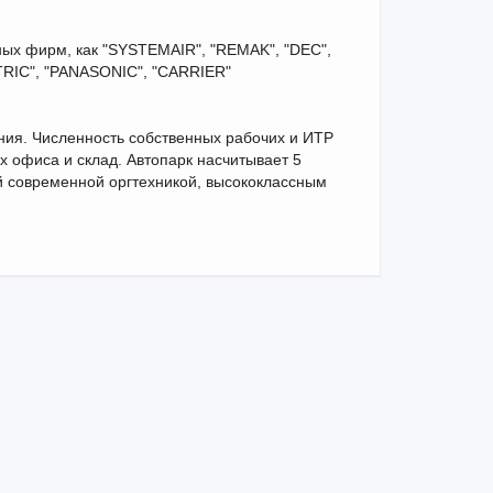
ых фирм, как "SYSTEMAIR", "REMAK", "DEC",
TRIC", "PANASONIC", "CARRIER"
ия. Численность собственных рабочих и ИТР
х офиса и склад. Автопарк насчитывает 5
й современной оргтехникой, высококлассным