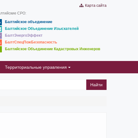
Карта сайта
лтийские СРО:
Балтийское объединение
Балтийское Объединение Изыскателей
БалтЭнергоЭффект
БалтСпецПожБезопасность
Балтийское Объединение Кадастровых Инженеров
Территориальные управления
Найти