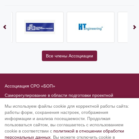
Все члены Ассоциации
Ассоциация СРО «БОП»
Саморегулирование в области подготовки проектной
документации
Мы используем файлы cookie для корректной работы сайта:
Политика в отношении обработки персональных данных
работы форм, сохранения настроек, отображения
информации и анализа посещаемости. Продолжая
190020
, Санкт-Петербург, Рижский пр. 3, литер Б
пользоваться сайтом, вы соглашаетесь с использованием
Тел.: 8-800-505-02-38
cookie в соответствии с
политикой в отношении обработки
персональных данных
. Вы можете отключить cookie в
(812) 251-31-01, 251-10-50, 251-79-65