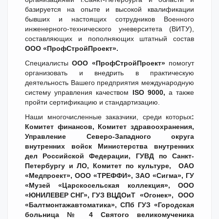
базируется на опыте и высокой квалификации
бывших и настоящих сотрудников Военного
инженерного-технического уневерситета (ВИТУ),
составляющих и пополняющих штатный состав
ООО «ПрофСтройПроект».
Специалисты
ООО «ПрофСтройПроект»
помогут
организовать и внедрить в практическую
деятельность Вашего предприятия международную
систему управления качеством
ISO
9000,
а также
пройти сертификацию и стандартизацию.
Наши многочисленные заказчики, среди которых
:
Комитет финансов, Комитет здравоохранения,
Управление Северо-Западного округа
внутренних войск Министерства внутренних
дел Российской Федерации, ГУВД по Санкт-
Петербургу и ЛО, Комитет по культуре, ОАО
«Медпроект», ООО «ТРЕФФИ», ЗАО «Сигма», ГУ
«Музей «Царскосельская коллекция», ООО
«ЮНИЛЕВЕР СНГ», ГУЗ ВЦДОиТ «Огонек», ООО
«Балтмонтажавтоматика», СПб ГУЗ «Городская
больница № 4 Святого великомученика