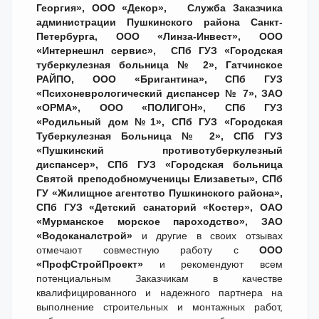
Георгия», ООО «Декор», Служба Заказчика
администрации Пушкинского района Санкт-
Петербурга, ООО «Линза-Инвест», ООО
«Интернешнл сервис», СПб ГУЗ «Городская
туберкулезная больница № 2», Гатчинское
РАЙПО, ООО «Бригантина», СПб ГУЗ
«Психоневрологический диспансер № 7», ЗАО
«ОРМА», ООО «ПОЛИГОН», СПб ГУЗ
«Родильный дом №1», СПб ГУЗ «Городская
Туберкулезная Больница № 2», СПб ГУЗ
«Пушкинский противотуберкулезный
диспансер», СПб ГУЗ «Городская больница
Святой преподобномученицы Елизаветы», СПб
ГУ «Жилищное агентство Пушкинского района»,
СПб ГУЗ «Детский санаторий «Костер», ОАО
«Мурманское морское пароходство», ЗАО
«Водоканалстрой»
и другие в своих отзывах
отмечают совместную работу с
ООО
«ПрофСтройПроект»
и рекомендуют всем
потенциальным Заказчикам в качестве
квалифицированного и надежного партнера на
выполнение строительных и монтажных работ,