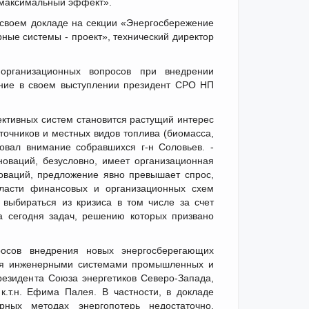
 максимальный эффект».
 своем докладе на секции «Энергосбережение
ые системы - проект», технический директор
организационных вопросов при внедрении
ние в своем выступлении президент СРО НП
ктивных систем становится растущий интерес
очников и местных видов топлива (биомасса,
ровал внимание собравшихся г-н Соловьев. -
оваций, безусловно, имеет организационная
оваций, предложение явно превышает спрос,
бласти финансовых и организационных схем
выбираться из кризиса в том числе за счет
 сегодня задач, решению которых призвано
осов внедрения новых энергосберегающих
ния инженерными системами промышленных и
резидента Союза энергетиков Северо-Запада,
.т.н. Ефима Палея. В частности, в докладе
ных методах энергопотерь недостаточно,