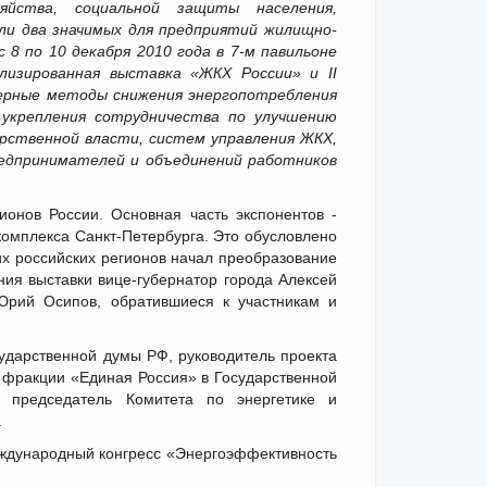
яйства, социальной защиты населения,
ли два значимых для предприятий жилищно-
8 по 10 декабря 2010 года в 7-м павильоне
ализированная выставка «ЖКХ России» и II
ерные методы снижения энергопотребления
 укрепления сотрудничества по улучшению
рственной власти, систем управления ЖКХ,
редпринимателей и объединений работников
ионов России. Основная часть экспонентов -
мплекса Санкт-Петербурга. Это обусловлено
их российских регионов начал преобразование
ия выставки вице-губернатор города Алексей
Юрий Осипов, обратившиеся к участникам и
сударственной думы РФ, руководитель проекта
 фракции «Единая Россия» в Государственной
 председатель Комитета по энергетике и
.
ждународный конгресс «Энергоэффективность