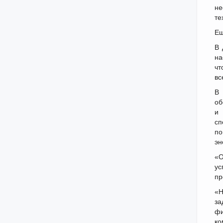
не
те
Ещ
В 
на
чт
вс
В 
об
и 
сп
п
эн
«О
ус
пр
«Н
за
фи
ко