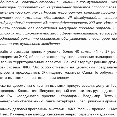
действию совершенствования жилищно-коммунального хоз
ализации приоритетных национальных проектов способствова
ммунального комплекса России мероприятия, которые прошли с 
ставочного комплекса «Ленэкспо». VII Международная специ
ждународный конгресс «Энергоэффективность XXI век. Инжен
аний» собрали для обсуждения насущных проблем отрасли и
стояния жилищно-коммунальной сферы представителей госуда
едприятий ремонтно-сервисного обслуживания, инвесторов, п
лищно-коммунального хозяйства.
работе выставки приняли участие более 40 компаний из 17 рег
едприятия ЖКХ, обеспечивающие функционирование жилищного ко
 только территориальным аспектом. Санкт-Петербург раньше друг
оей системы ЖКХ. Это особо отметили на церемонии представлен
ргеев и председатель Жилищного комитета Санкт-Петербурга 
стям выставки с приветственным словом.
кже на церемонии открытия выставки присутствовали: депутат Го
правдом» Константин Шипунов, первый заместитель руководителя
ме РФ, координатор проекта «Управдом» Владимир Пехтин,
женерному обеспечению Санкт-Петербурга Олег Тришкин и другие
рамках деловой программы выставки «ЖКХ России» прошел II Ме
I век. Инженерные методы снижения энергопотребления зданий».