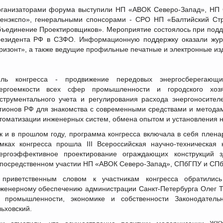
ганизаторами форума выступили НП «АВОК Северо-Запад», НП
енэкспо», генеральными спонсорами - СРО НП «Балтийский Ст
ъединение Проектировщиков». Мероприятие состоялось при подд
езидента РФ в СЗФО. Информационную поддержку оказали жур
ризонт», а также ведущие профильные печатные и электронные из
ль конгресса - продвижение передовых энергосберегающи
ергоемкости всех сфер промышленности и городского хозя
струментального учета и регулирования расхода энергоносител
гионов РФ для знакомства с современными средствами и методами
томатизации инженерных систем, обмена опытом и установления н
к и в прошлом году, программа конгресса включала в себя плена
мках конгресса прошла III Всероссийская научно-техническая
ергоэффективное проектирование ограждающих конструкций з
посредственном участии НП «АВОК Северо-Запад», СПбГПУ и СП
приветственным словом к участникам конгресса обратились
женерному обеспечению администрации Санкт-Петербурга Олег Т
 промышленности, экономике и собственности Законодательн
ьховский.