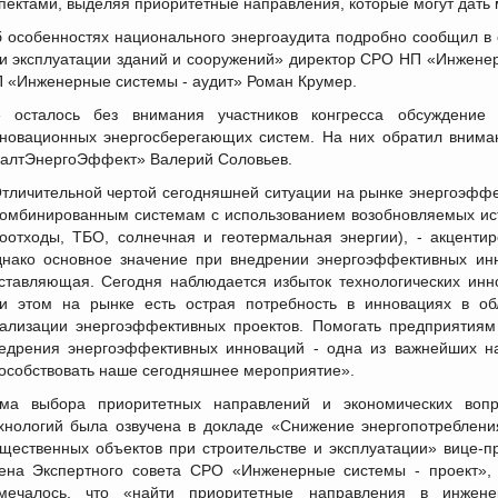
пектами, выделяя приоритетные направления, которые могут дать
 особенностях национального энергоаудита подробно сообщил в
и эксплуатации зданий и сооружений» директор СРО НП «Инженерн
 «Инженерные системы - аудит» Роман Крумер.
 осталось без внимания участников конгресса обсуждение 
новационных энергосберегающих систем. На них обратил внима
алтЭнергоЭффект» Валерий Соловьев.
тличительной чертой сегодняшней ситуации на рынке энергоэффе
комбинированным системам с использованием возобновляемых ист
оотходы, ТБО, солнечная и геотермальная энергии), - акценти
нако основное значение при внедрении энергоэффективных инн
ставляющая. Сегодня наблюдается избыток технологических инн
и этом на рынке есть острая потребность в инновациях в о
ализации энергоэффективных проектов. Помогать предприятиям 
едрения энергоэффективных инноваций - одна из важнейших на
особствовать наше сегодняшнее мероприятие».
ма выбора приоритетных направлений и экономических вопр
хнологий была озвучена в докладе «Снижение энергопотребле
щественных объектов при строительстве и эксплуатации» вице-п
ена Экспертного совета СРО «Инженерные системы - проект», к
мечалось, что «найти приоритетные направления в инженер