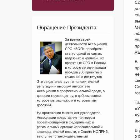
Со
ре
ко
вы
Обращение Президента
Ме
зд
со
За время своей
деятельности Ассоциация
пр
СРО «БОП» приобрела
жи
статус одной из самых
надежных и крупнейших
В 
проектных СРО в России,
пр
в которую сегодня входит
порядка 700 проектных
не
компаний и институтов.
св
Это свидетельствует о положительной
Се
репутации и высоком авторитете
Ассоциации в профессиональной среде, о
го
доверии к руководству, о добром имени,
которое мы заслужили и которым мы
Та
дорожим.
«У
На протяжении многих лет руководство
ду
Ассоциации представляет интересы
ин
проектировщиков в федеральных и
региональных органах исполнительной и
В 
законодательной власти, в Совете НОПРИЗ,
XX
выступает с законодательными