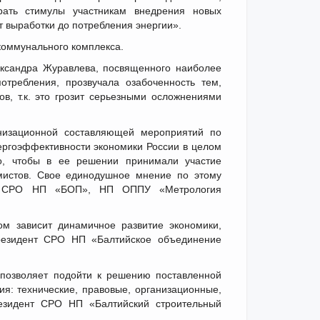
рать стимулы участникам внедрения новых
т выработки до потребления энергии».
коммунального комплекса.
ксандра Журавлева, посвященного наиболее
требления, прозвучала озабоченность тем,
в, т.к. это грозит серьезными осложнениями
анизационной составляющей мероприятий по
ергоэффективности экономики России в целом
о, чтобы в ее решении принимали участие
мистов. Свое единодушное мнение по этому
», СРО НП «БОП», НП ОППУ «Метрология
м зависит динамичное развитие экономики,
резидент СРО НП «Балтийское объединение
 позволяет подойти к решению поставленной
я: технические, правовые, организационные,
резидент СРО НП «Балтийский строительный