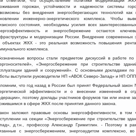
и отметили, что осуществление политики модернизации ЖКХ
оживания горожан, устойчивости и надежности системы горо
возможны без внедрения энергосберегающих технологий как
новлении инженерно-энергетического комплекса. Чтобы выв
изисного состояния, необходимы усилия всех заинтересованных
ергоэффективность и энергосбережение остаются ключев
фраструктуры и модернизации России. Внедрение современных 
 объектах ЖКХ - это реальная возможность повышения рента
ммунального комплекса.
означенные вопросы стали предметом дискуссий в работе по 
ергоносителей», «Энергосбережение при строительстве здан
сплуатации зданий и сооружений». С основными докладами по 
боты выступили руководители НП «АВОК Северо-Запад» и НП ОПП
помним, что год назад в России был принят Федеральный закон
ергетической эффективности и о внесении изменений в отд
дерации», поэтому доклады участников форумов так или иначе за
ожившимся в сфере ЖКХ после принятия данного закона.
акон заложил правовые основы энергоэффективности, в том
ступлении на секции «Энергосбережение при строительстве зда
пад», д.т.н., профессор Александр Гримитлин. - Поэтому в р
язанные с энергосбережением, энергоаудитом комплексно, в