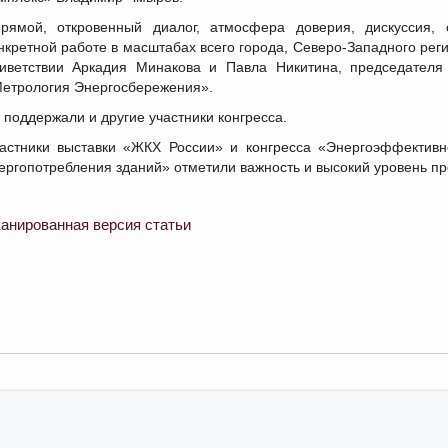
рямой, откровенный диалог, атмосфера доверия, дискуссия,
нкретной работе в масштабах всего города, Северо-Западного регио
иветствии Аркадия Минакова и Павла Никитина, председате
етрология Энергосбережения».
 поддержали и другие участники конгресса.
астники выставки «ЖКХ России» и конгресса «Энергоэффективн
ергопотребления зданий» отметили важность и высокий уровень п
анированная версия статьи