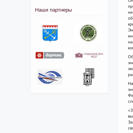
Он
пр
Наши партнеры
не
об
кр
Эн
ин
на
ко
Об
эн
эк
ра
На
эн
Фе
сл
«З
вы
За
св