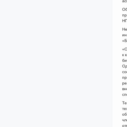
ас
Об
пр
НП
Не
ин
«Б
«О
к 
би
Од
со
пр
ре
вн
сп
Те
те
об
чл
от