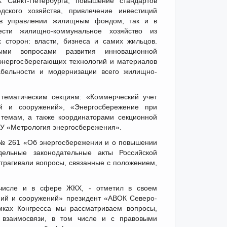
 Санкт-Петербурга, повышение стандартов
дского хозяйства, привлечение инвестиций
 в управлении жилищным фондом, так и в
ести жилищно-коммунальное хозяйство из
 сторон: власти, бизнеса и самих жильцов.
ыми вопросами развития инновационной
энергосберегающих технологий и материалов
бельности и модернизации всего жилищно-
тематическим секциям: «Коммерческий учет
ий и сооружений», «Энергосбережение при
темам, а также координаторами секционной
У «Метрология энергосбережения».
 № 261 «Об энергосбережении и о повышении
ельные законодательные акты Российской
трагивали вопросы, связанные с положением,
 числе и в сфере ЖКХ, - отметил в своем
ний и сооружений» президент «АВОК Северо-
амках Конгресса мы рассматриваем вопросы,
о взаимосвязи, в том числе и с правовыми