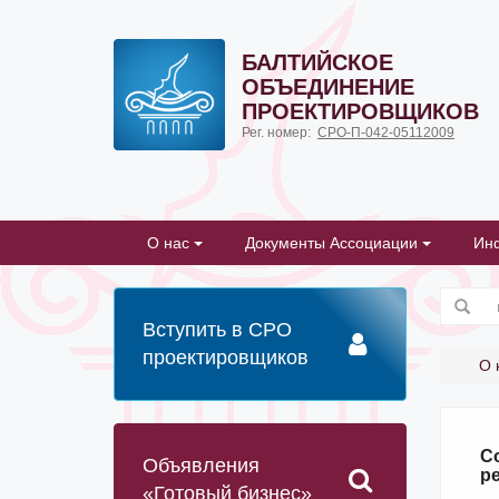
БАЛТИЙСКОЕ
ОБЪЕДИНЕНИЕ
ПРОЕКТИРОВЩИКОВ
Рег. номер:
СРО-П-042-05112009
О нас
Документы Ассоциации
Ин
Вступить в СРО
проектировщиков
О 
С
Объявления
р
«Готовый бизнес»