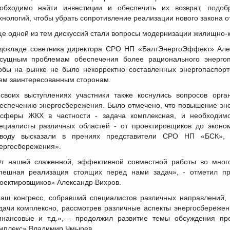
обходимо найти инвестиции и обеспечить их возврат, подоб
хнологий, чтобы убрать сопротивление реализации нового закона о
е одной из тем дискуссий стали вопросы модернизации жилищно-
докладе советника директора СРО НП «БалтЭнергоЭффект» Але
сущным проблемам обеспечения более рационального энергопо
обы на рынке не было некорректно составленных энергопаспорто
ем заинтересованным сторонам.
своих выступлениях участники также коснулись вопросов орг
еспечению энергосбережения. Было отмечено, что повышение эн
сферы ЖКХ в частности - задача комплексная, и необходим
ециалисты различных областей - от проектировщиков до эконо
оводу высказали в прениях представители СРО НП «БСК
ергосбережения».
т нашей слаженной, эффективной совместной работы во много
пешная реализация стоящих перед нами задач», - отметил п
оектировщиков» Александр Вихров.
аш конгресс, собравший специалистов различных направлений,
дачи комплексно, рассмотрев различные аспекты энергосбережени
нансовые и т.д.», - продолжил развитие темы обсуждения п
мплекс» Владимир Чмырев.