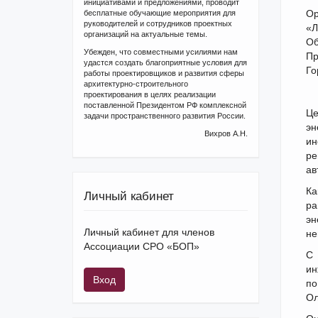
инициативами и предложениями, проводит
Ор
бесплатные обучающие мероприятия для
руководителей и сотрудников проектных
«Л
организаций на актуальные темы.
Об
Убежден, что совместными усилиями нам
Пр
удастся создать благоприятные условия для
Го
работы проектировщиков и развития сферы
архитектурно-строительного
проектирования в целях реализации
поставленной Президентом РФ комплексной
Це
задачи пространственного развития России.
эн
Вихров А.Н.
ин
ре
ав
Ка
Личный кабинет
ра
эн
Личный кабинет для членов
не
Ассоциации СРО «БОП»
С 
ин
Вход
по
Ол