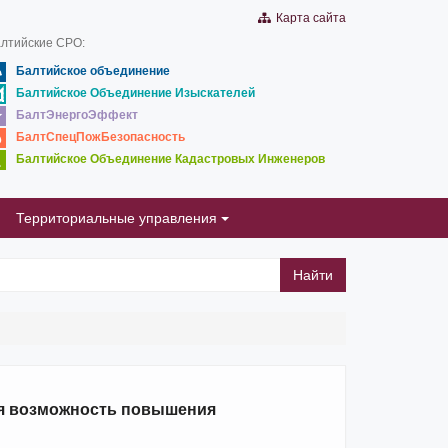
Карта сайта
лтийские СРО:
Балтийское объединение
Балтийское Объединение Изыскателей
БалтЭнергоЭффект
БалтСпецПожБезопасность
Балтийское Объединение Кадастровых Инженеров
Территориальные управления
Найти
ая возможность повышения