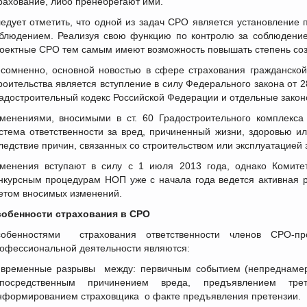
рахование, либо пренебрегают ими.
едует отметить, что одной из задач СРО является установление 
блюдением. Реализуя свою функцию по контролю за соблюдение
оектные СРО тем самым имеют возможность повышать степень соз
сомненно, основной новостью в сфере страхования гражданской
роительства является вступление в силу Федерального закона от 
адостроительный кодекс Российской Федерации и отдельные закон
менениями, вносимыми в ст. 60 Градостроительного комплекса
стема ответственности за вред, причиненный жизни, здоровью 
ледствие причин, связанных со строительством или эксплуатацией 
менения вступают в силу с 1 июля 2013 года, однако Комит
нкурсным процедурам НОП уже с начала года ведется активная р
етом вносимых изменений.
обенности страхования в СРО
обенностями страхования ответственности членов СРО-п
офессиональной деятельности являются:
временные разрывы между: первичным событием (непреднамер
епосредственным причинением вреда, предъявлением тр
формированием страховщика о факте предъявления претензии.