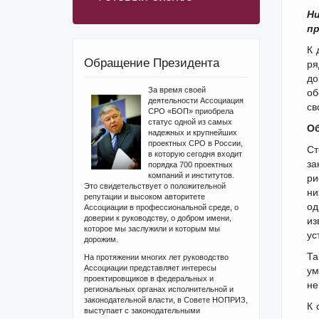
Н
пр
К 
Обращение Президента
ря
до
За время своей
об
деятельности Ассоциация
св
СРО «БОП» приобрела
статус одной из самых
Об
надежных и крупнейших
проектных СРО в России,
Ст
в которую сегодня входит
за
порядка 700 проектных
компаний и институтов.
ри
Это свидетельствует о положительной
ни
репутации и высоком авторитете
од
Ассоциации в профессиональной среде, о
доверии к руководству, о добром имени,
из
которое мы заслужили и которым мы
ус
дорожим.
Та
На протяжении многих лет руководство
Ассоциации представляет интересы
ум
проектировщиков в федеральных и
не
региональных органах исполнительной и
законодательной власти, в Совете НОПРИЗ,
К 
выступает с законодательными