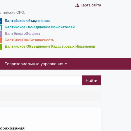
Карта сайта
лтийские СРО:
Балтийское объединение
Балтийское Объединение Изыскателей
БалтЭнергоЭффект
БалтСпецПожБезопасность
Балтийское Объединение Кадастровых Инженеров
Территориальные управления
Найти
 срахования