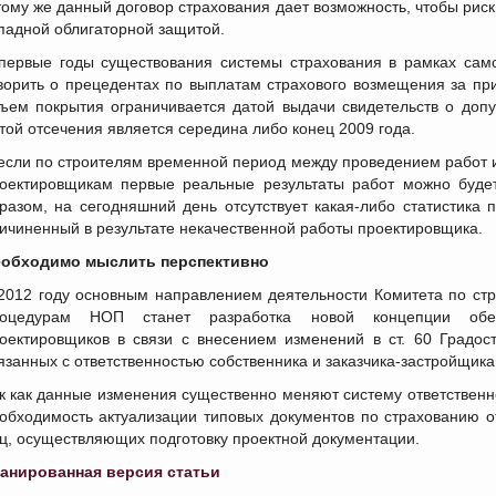
тому же данный договор страхования дает возможность, чтобы ри
падной облигаторной защитой.
первые годы существования системы страхования в рамках сам
ворить о прецедентах по выплатам страхового возмещения за при
ъем покрытия ограничивается датой выдачи свидетельств о допу
той отсечения является середина либо конец 2009 года.
если по строителям временной период между проведением работ и
оектировщикам первые реальные результаты работ можно будет
разом, на сегодняшний день отсутствует какая-либо статистика 
ичиненный в результате некачественной работы проектировщика.
обходимо мыслить перспективно
2012 году основным направлением деятельности Комитета по ст
оцедурам НОП станет разработка новой концепции обесп
оектировщиков в связи с внесением изменений в ст. 60 Градос
язанных с ответственностью собственника и заказчика-застройщика
к как данные изменения существенно меняют систему ответственн
обходимость актуализации типовых документов по страхованию о
ц, осуществляющих подготовку проектной документации.
анированная версия статьи