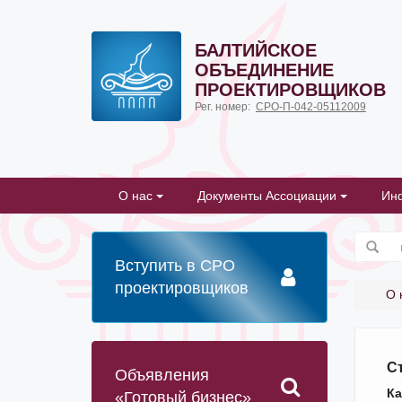
БАЛТИЙСКОЕ
ОБЪЕДИНЕНИЕ
ПРОЕКТИРОВЩИКОВ
Рег. номер:
СРО-П-042-05112009
О нас
Документы Ассоциации
Ин
Вступить в СРО
проектировщиков
О 
С
Объявления
Ка
«Готовый бизнес»