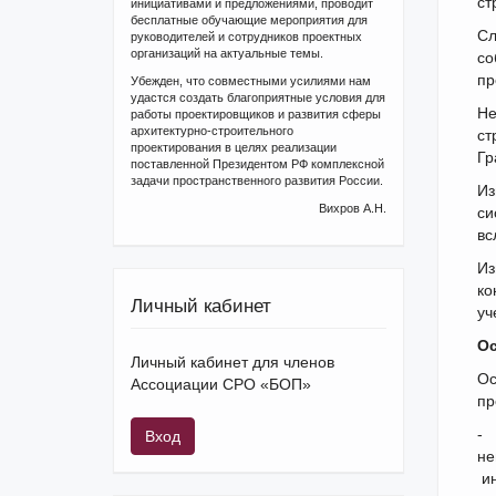
ст
инициативами и предложениями, проводит
бесплатные обучающие мероприятия для
Сл
руководителей и сотрудников проектных
организаций на актуальные темы.
со
пр
Убежден, что совместными усилиями нам
удастся создать благоприятные условия для
Не
работы проектировщиков и развития сферы
архитектурно-строительного
ст
проектирования в целях реализации
Гр
поставленной Президентом РФ комплексной
задачи пространственного развития России.
Из
Вихров А.Н.
си
вс
Из
ко
Личный кабинет
уч
Ос
Личный кабинет для членов
Ос
Ассоциации СРО «БОП»
пр
- 
Вход
н
ин