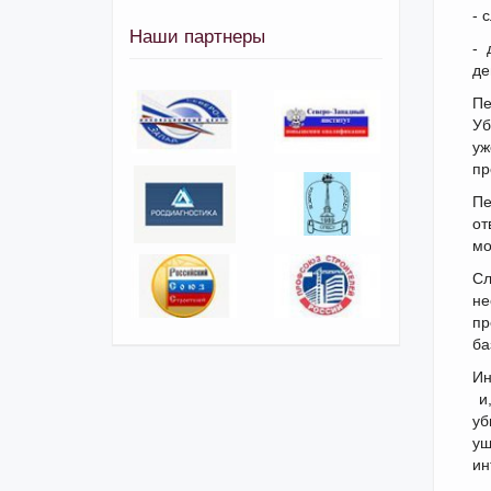
- 
Наши партнеры
- 
де
Пе
Уб
уж
пр
Пе
от
мо
Сл
не
пр
ба
Ин
и,
уб
ущ
ин