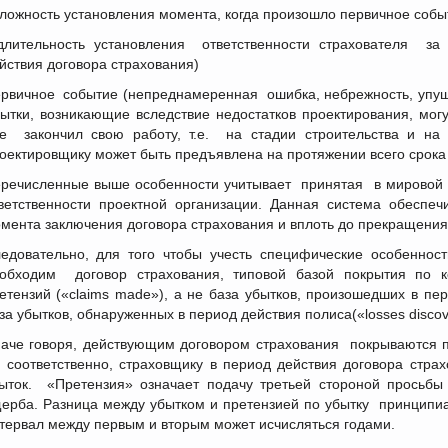
сложность установления момента, когда произошло первичное собы
длительность установления ответственности страхователя за
йствия договора страхования)
рвичное событие (непреднамеренная ошибка, небрежность, упуще
ытки, возникающие вследствие недостатков проектирования, могу
е закончил свою работу, т.е. на стадии строительства и на 
оектировщику может быть предъявлена на протяжении всего срока
речисленные выше особенности учитывает принятая в мировой 
ветственности проектной организации. Данная система обеспеч
мента заключения договора страхования и вплоть до прекращения
едовательно, для того чтобы учесть специфические особеннос
обходим договор страхования, типовой базой покрытия по к
етензий («claims made»), а не база убытков, произошедших в пер
за убытков, обнаруженных в период действия полиса(«losses discov
аче говоря, действующим договором страхования покрываются п
 соответственно, страховщику в период действия договора страх
ыток. «Претензия» означает подачу третьей стороной просьбы
ерба. Разница между убытком и претензией по убытку принципиа
тервал между первым и вторым может исчисляться годами.