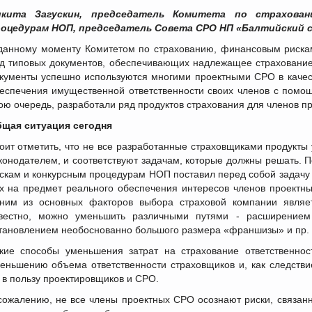
икита Загускин, председатель Комитета по страхован
оцедурам НОП, председатель Совета СРО НП «Балтийский 
данному моменту Комитетом по страхованию, финансовым риска
д типовых документов, обеспечивающих надлежащее страхование
кументы успешно используются многими проектными СРО в качест
еспечения имущественной ответственности своих членов с помо
ою очередь, разработали ряд продуктов страхования для членов п
щая ситуация сегодня
оит отметить, что не все разработанные страховщиками продукт
конодателем, и соответствуют задачам, которые должны решать. 
скам и конкурсным процедурам НОП поставил перед собой задачу 
х на предмет реального обеспечения интересов членов проектн
ним из основных факторов выбора страховой компании являет
вестно, можно уменьшить различными путями - расширением 
тановлением необоснованно большого размера «франшизы» и пр.
кие способы уменьшения затрат на страхование ответственно
еньшению объема ответственности страховщиков и, как следстви
 в пользу проектировщиков и СРО.
сожалению, не все члены проектных СРО осознают риски, связан