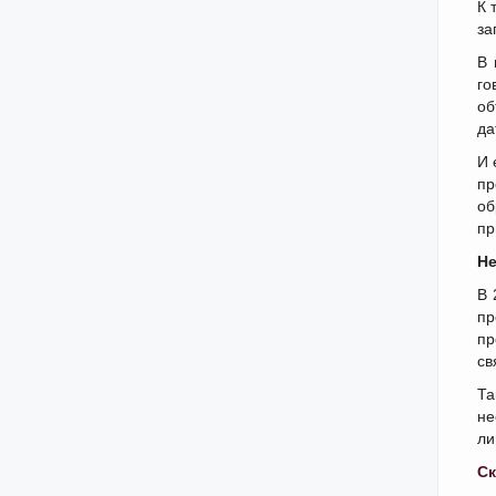
К 
за
В 
го
об
да
И 
пр
об
пр
Не
В 
пр
пр
св
Та
не
ли
Ск