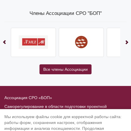
Члены Ассоциации СРО "БОП"
Все члены Ассоциации
Ассоциация СРО «БОП»
Саморегулирование в области подготовки проектной
документации
Мы используем файлы cookie для корректной работы сайта:
Политика в отношении обработки персональных данных
работы форм, сохранения настроек, отображения
информации и анализа посещаемости. Продолжая
190020
, Санкт-Петербург, Рижский пр. 3, литер Б