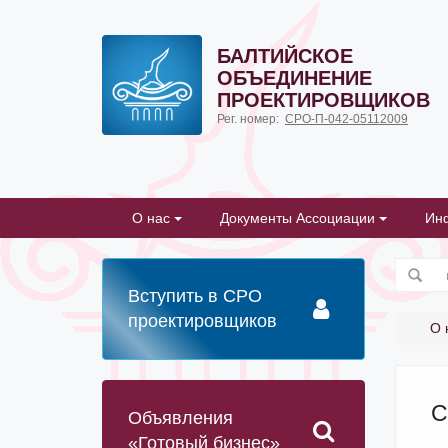
БАЛТИЙСКОЕ
ОБЪЕДИНЕНИЕ
ПРОЕКТИРОВЩИКОВ
Рег. номер:
СРО-П-042-05112009
О нас
Документы Ассоциации
Ин
Вступить в СРО
проектировщиков
О 
С
Объявления
«Готовый бизнес»