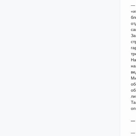
— 
«и
бл
от
са
За
ст
га
тр
На
на
ве
Ми
об
об
ли
Та
оп
— 
— 