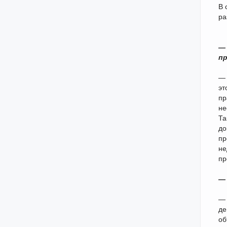
В 
ра
— 
пр
— 
эт
пр
не
Та
до
пр
не
пр
— 
— 
де
об