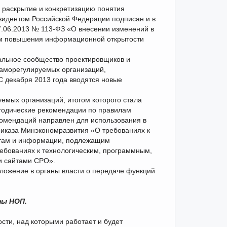
 раскрытие и конкретизацию понятия
идентом Российской Федерации подписан и в
7.06.2013 № 113-ФЗ «О внесении изменений в
ам повышения информационной открытости
альное сообщество проектировщиков и
саморегулируемых организаций,
С декабря 2013 года вводятся новые
емых организаций, итогом которого стала
етодические рекомендации по правилам
омендаций направлен для использования в
риказа Мин­экономразвития «О требованиях к
нтам и информации, подлежащим
ебованиях к технологическим, программным,
и сайтами СРО».
ожение в органы власти о передаче функций
ты НОП.
ти, над которыми работает и будет