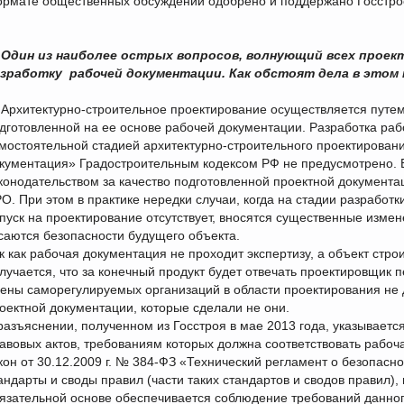
рмате общественных обсуждений одобрено и поддержано Госстро
Один из наиболее острых вопросов, волнующий всех проек
зработку рабочей документации. Как обстоят дела в этом
Архитектурно-строительное проектирование осуществляется путем
дготовленной на ее основе рабочей документации. Разработка раб
мостоятельной стадией архитектурно-строительного проектирован
кументация» Градостроительным кодексом РФ не предусмотрено. 
конодательством за качество подготовленной проектной документ
О. При этом в практике нередки случаи, когда на стадии разработ
пуск на проектирование отсутствует, вносятся существенные изме
саются безопасности будущего объекта.
к как рабочая документация не проходит экспертизу, а объект стро
лучается, что за конечный продукт будет отвечать проектировщик 
ены саморегулируемых организаций в области проектирования не 
оектной документации, которые сделали не они.
разъяснении, полученном из Госстроя в мае 2013 года, указывае
авовых актов, требованиям которых должна соответствовать рабо
кон от 30.12.2009 г. № 384-ФЗ «Технический регламент о безопас
андарты и своды правил (части таких стандартов и сводов правил),
язательной основе обеспечивается соблюдение требований данног