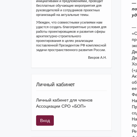
инициативами и предложениями, проводит
— 
бесплатные обучающие мероприятия для
по
руководителей и сотрудников проектных
уд
организаций на актуальные темы.
Убежден, что совместными усилиями нам
— 
удастся создать благоприятные условия для
работы проектировщиков и развития сферы
«С
архитектурно-строительного
пр
проектирования в целях реализации
эк
поставленной Президентом РФ комплексной
задачи пространственного развития России.
Дм
Дм
Вихров А.Н.
Хо
(«
Ак
об
Личный кабинет
ее
Фе
Личный кабинет для членов
На
Ассоциации СРО «БОП»
Пр
со
На
Вход
пр
Ре