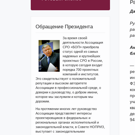
Р
Да
Ру
Обращение Президента
ра
ра
За время своей
деятельности Ассоциация
Ан
СРО «БОП» приобрела
статус одной из самых
б
надежных и крупнейших
проектных СРО в России,
— 
в которую сегодня входит
порядка 700 проектных
ре
компаний и институтов.
ин
Это свидетельствует о положительной
ФЗ
репутации и высоком авторитете
Ассоциации в профессиональной среде, о
ко
доверии к руководству, о добром имени,
пр
которое мы заслужили и которым мы
уч
дорожим.
кв
На протяжении многих лет руководство
де
Ассоциации представляет интересы
проектировщиков в федеральных и
94
региональных органах исполнительной и
законодательной власти, в Совете НОПРИЗ,
выступает с законодательными