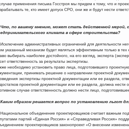
случае применения письма Госстроя мы придем к тому, что и прое
зрабатывать те, кто имеет допуск СРО, они же и будут нести ответс
Что, по вашему мнению, может стать действенной мерой,
едпринимательского климата в сфере строительства?
Исключение административных ограничений для деятельности нег
ом указанный механизм будет являться эффективным только в тех сл
аво выбирать наиболее достойного, на его взгляд, эксперта (экспер
сет ответственность за результаты экспертизы.
кже необходимо установить право лица, подготовившего проектну
кументации, принимать решение о направлении проектной документ
оведения экспертизы проектной документации или ее раздела, отв
достатков проектной документации или ее раздела, должна нести о
отивном случае ответственность должно нести лицо, подготовивше
Каким образом решается вопрос по установлению льгот для
Национальное объединение проектировщиков считает важным под
путатами партий «Единая Россия» и «Справедливая Россия» под
ъединением проектировщиков законопроект «О внесении изменений