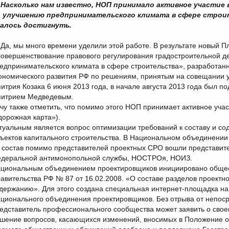
Насколько нам известно, НОП принимало активное участие
 улучшению предпринимательского климата в сфере строит
алось достигнуть.
Да, мы много времени уделили этой работе. В результате новый 
овершенствование правового регулирования градостроительной д
едпринимательского климата в сфере строительства», разработан
ономического развития РФ по решениям, принятым на совещании у
итрия Козака 6 июня 2013 года, в начале августа 2013 года был 
итрием Медведевым.
чу также отметить, что помимо этого НОП принимает активное уча
дорожная карта»).
туальным является вопрос оптимизации требований к составу и с
ъектов капитального строительства. В Национальном объединении
 состав помимо представителей проектных СРО вошли представите
деральной антимонопольной службы, НОСТРОя, НОИЗ.
циональным объединением проектировщиков инициировано общес
авительства РФ № 87 от 16.02.2008. «О составе разделов проектно
держанию». Для этого создана специальная интернет-площадка н
ционального объединения проектировщиков. Без отрыва от непос
едставитель профессионального сообщества может заявить о свое
шение вопросов, касающихся изменений, вносимых в Положение о 