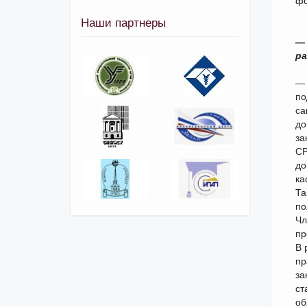
фо
Наши партнеры
— 
ра
— 
по
са
до
за
СР
до
ка
Та
по
Чл
пр
В 
пр
за
ст
об