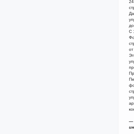
24
ст
Да
уп
до
С 
Фо
ст
от
Эт
уп
пр
Пр
Пе
фо
ст
уп
ар
ко
— 
ин