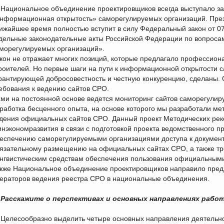
Национальное объединение проектировщиков всегда выступало за
нформационная открытость» саморегулируемых организаций. През
ижайшее время полностью вступит в силу Федеральный закон от 0
дельные законодательные акты Российской Федерации по вопрос
морегулируемых организаций».
кон не отражает многих позиций, которые предлагало профессион
роителей. Но первые шаги на пути к информационной открытости 
рантирующей добросовестность и честную конкуренцию, сделаны. 
ебования к ведению сайтов СРО.
ми на постоянной основе ведется мониторинг сайтов саморегулиру
работка бесценного опыта, на основе которого мы разработали м
дения официальных сайтов СРО. Данный проект Методических рек
нэкономразвития в связи с подготовкой проекта ведомственного п
еспечению саморегулируемыми организациями доступа к докуме
язательному размещению на официальных сайтах СРО, а также тр
нгвистическим средствам обеспечения пользования официальным
кже Национальное объединение проектировщиков направило предл
ераторов ведения реестра СРО в национальные объединения.
Расскажите о перспективах и основных направлениях рабо
Целесообразно выделить четыре основных направления деятельнос