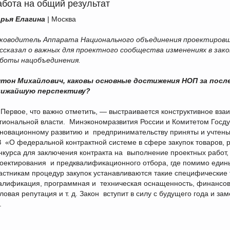
абота на общий результат
рья Елагина
|
Москва
ководитель Аппарата Национального объединения проектиров
ссказал о важных для проектного сообщества изменениях в зак
боты нацобъединения.
тон Михайлович, каковы основные достижения НОП за послед
лижайшую перспективу?
Первое, что важно отметить, — выстраивается конструктивное вз
гиональной власти. Минэкономразвития России и Комитетом Госду
новационному развитию и предпринимательству приняты и учтен
 «О федеральной контрактной системе в сфере закупок товаров, р
нкурса для заключения контракта на выполнение проектных работ, 
оектирования и предквалификационного отбора, где помимо един
астникам процедур закупок устанавливаются такие специфические
алификация, программная и техническая оснащенность, финансовы
ловая репутация и т. д. Закон вступит в силу с будущего года и
.