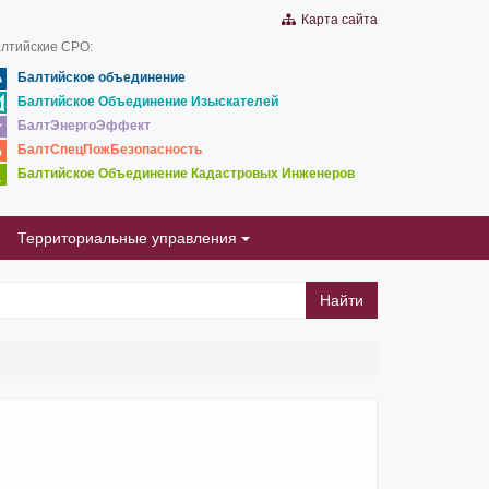
Карта сайта
лтийские СРО:
Балтийское объединение
Балтийское Объединение Изыскателей
БалтЭнергоЭффект
БалтСпецПожБезопасность
Балтийское Объединение Кадастровых Инженеров
Территориальные управления
Найти