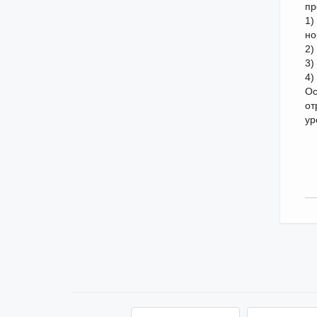
пр
1)
но
2)
3)
4)
Ос
от
ур