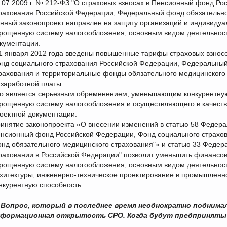
.07.2009 г. № 212-ФЗ "О страховых взносах в Пенсионный фонд Ро
рахования Российской Федерации, Федеральный фонд обязательно
нный законопроект направлен на защиту организаций и индивид
рощенную систему налогообложения, основным видом деятельности
кументации.
1 января 2012 года введены повышенные тарифы страховых взнос
нд социального страхования Российской Федерации, Федеральный
рахования и территориальные фонды обязательного медицинского 
 заработной платы.
о является серьезным обременением, уменьшающим конкурентную
рощенную систему налогообложения и осуществляющего в качестве
оектной документации.
инятие законопроекта «О внесении изменений в статью 58 Федерал
нсионный фонд Российской Федерации, Фонд социального страхо
нд обязательного медицинского страхования"» и статью 33 Федер
раховании в Российской Федерации" позволит уменьшить финансо
рощенную систему налогообложения, основным видом деятельности
хитектуры, инженерно-техническое проектирование в промышленнос
нкурентную способность.
Вопрос, который в последнее время неоднократно поднимал
формационная открытость СРО. Когда будут предприняты 