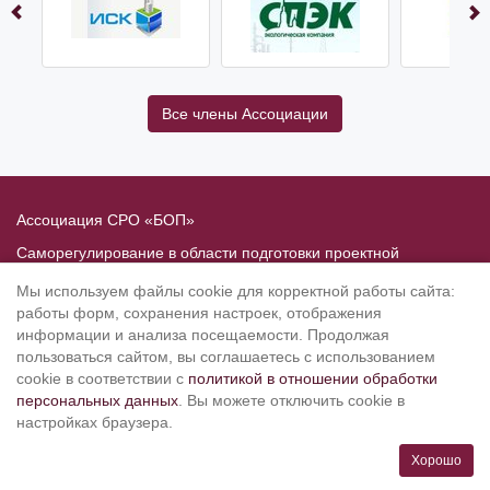
Все члены Ассоциации
Ассоциация СРО «БОП»
Саморегулирование в области подготовки проектной
документации
Мы используем файлы cookie для корректной работы сайта:
Политика в отношении обработки персональных данных
работы форм, сохранения настроек, отображения
информации и анализа посещаемости. Продолжая
190020
, Санкт-Петербург, Рижский пр. 3, литер Б
пользоваться сайтом, вы соглашаетесь с использованием
Тел.: 8-800-505-02-38
cookie в соответствии с
политикой в отношении обработки
персональных данных
. Вы можете отключить cookie в
(812) 251-31-01, 251-10-50, 251-79-65
настройках браузера.
info@srobop.ru
Хорошо
Режим работы: ПН-ЧТ с 10.00 до 19.00, ПТ с 10.00 до 17.45