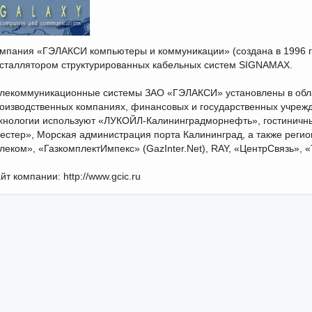
мпания «ГЭЛАКСИ компьютеры и коммуникации» (создана в 1996 
сталлятором структурированных кабельных систем SIGNAMAX.
лекоммуникационные системы ЗАО «ГЭЛАКСИ» установлены в обла
оизводственных компаниях, финансовых и государственных учрежд
хнологии используют «ЛУКОЙЛ-Калининградморнефть», гостиничны
естер», Морская администрация порта Калининград, а также реги
леком», «ГазкомплектИмпекс» (GazInter.Net), RAY, «ЦентрСвязь», 
йт компании: http://www.gcic.ru