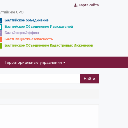
Карта сайта
лтийские СРО:
Балтийское объединение
Балтийское Объединение Изыскателей
БалтЭнергоЭффект
БалтСпецПожБезопасность
Балтийское Объединение Кадастровых Инженеров
Территориальные управления
Найти