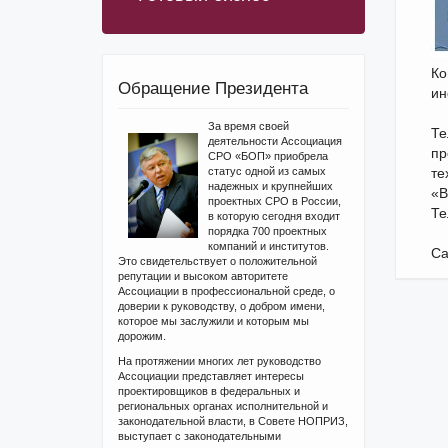
Ко
Обращение Президента
ин
За время своей
Те
деятельности Ассоциация
пр
СРО «БОП» приобрела
статус одной из самых
те
надежных и крупнейших
«В
проектных СРО в России,
Те
в которую сегодня входит
порядка 700 проектных
компаний и институтов.
Са
Это свидетельствует о положительной
репутации и высоком авторитете
Ассоциации в профессиональной среде, о
доверии к руководству, о добром имени,
которое мы заслужили и которым мы
дорожим.
На протяжении многих лет руководство
Ассоциации представляет интересы
проектировщиков в федеральных и
региональных органах исполнительной и
законодательной власти, в Совете НОПРИЗ,
выступает с законодательными