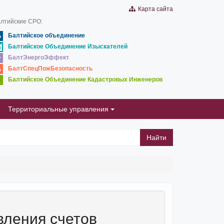
Карта сайта
лтийские СРО:
Балтийское объединение
Балтийское Объединение Изыскателей
БалтЭнергоЭффект
БалтСпецПожБезопасность
Балтийское Объединение Кадастровых Инженеров
Территориальные управления
Найти
вления счетов