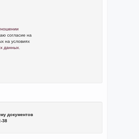
тношении
аю согласие на
х на условиях
ых данных
.
ему документов
2-38