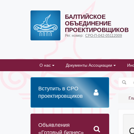
БАЛТИЙСКОЕ
ОБЪЕДИНЕНИЕ
ПРОЕКТИРОВЩИКОВ
Рег. номер:
СРО-П-042-05112009
О нас
Документы Ассоциации
Ин
Вступить в СРО
проектировщиков
Гл
Объявления
О
«Готовый бизнес»