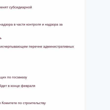
менят субсидиарной
адзора в части контроля и надзора за
ь
б исчерпывающем перечне административных
щих по госзаказу
йдет в конце февраля
 Комитете по строительству