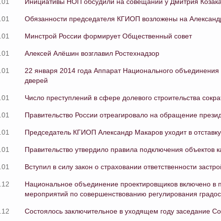
.01
Инициативы НОП обсудили на совещании у Дмитрия Козак
.01
Обязанности председателя КГИОП возложены на Александ
.01
Минстрой России формирует Общественный совет
.01
Алексей Алёшин возглавил Ростехнадзор
.01
22 января 2014 года Аппарат Национального объединения
дверей
.01
Число преступлений в сфере долевого строительства сократ
.01
Правительство России отреагировало на обращение прези
.01
Председатель КГИОП Александр Макаров уходит в отставку
.01
Правительство утвердило правила подключения объектов к
.01
Вступил в силу закон о страховании ответственности застр
.12
Национальное объединение проектировщиков включено в п
мероприятий по совершенствованию регулирования градос
.12
Состоялось заключительное в уходящем году заседание С