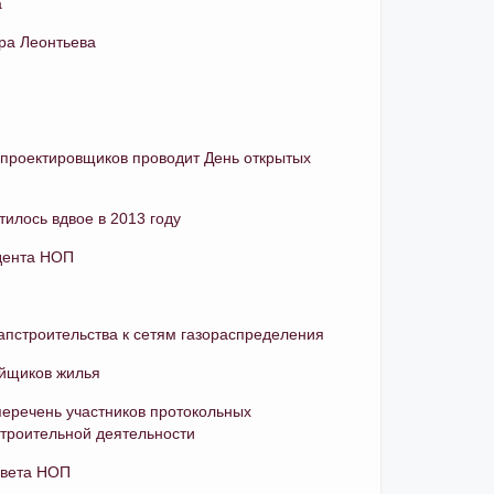
а
ра Леонтьева
 проектировщиков проводит День открытых
илось вдвое в 2013 году
дента НОП
апстроительства к сетям газораспределения
ойщиков жилья
еречень участников протокольных
троительной деятельности
овета НОП