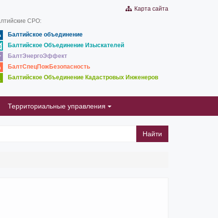
Карта сайта
лтийские СРО:
Балтийское объединение
Балтийское Объединение Изыскателей
БалтЭнергоЭффект
БалтСпецПожБезопасность
Балтийское Объединение Кадастровых Инженеров
Территориальные управления
Найти