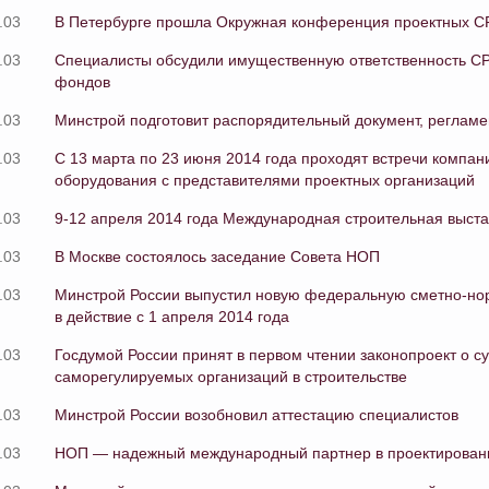
.03
В Петербурге прошла Окружная конференция проектных С
.03
Специалисты обсудили имущественную ответственность С
фондов
.03
Минстрой подготовит распорядительный документ, реглам
.03
C 13 марта по 23 июня 2014 года проходят встречи компан
оборудования с представителями проектных организаций
.03
9-12 апреля 2014 года Международная строительная вы
.03
В Москве состоялось заседание Совета НОП
.03
Минстрой России выпустил новую федеральную сметно-нор
в действие с 1 апреля 2014 года
.03
Госдумой России принят в первом чтении законопроект о с
саморегулируемых организаций в строительстве
.03
Минстрой России возобновил аттестацию специалистов
.03
НОП — надежный международный партнер в проектировани