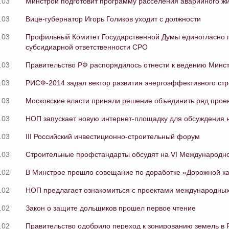
.03
Минстрой подготовит программу расселения аварийного ж
.03
Вице-губернатор Игорь Голиков уходит с должности
.03
Профильный Комитет Государственной Думы единогласно 
субсидиарной ответственности СРО
.03
Правительство РФ распорядилось отнести к ведению Минст
.03
РИСФ-2014 задал вектор развития энергоэффективного стр
.03
Московские власти приняли решение объединить ряд проект
.03
НОП запускает новую интернет-площадку для обсуждения 
.03
III Российский инвестиционно-строительный форум
.03
Строительные профстандарты обсудят на VI Международно
.02
В Минстрое прошло совещание по доработке «Дорожной ка
.02
НОП предлагает ознакомиться с проектами международных
.02
Закон о защите дольщиков прошел первое чтение
.02
Правительство одобрило переход к зонированию земель в 