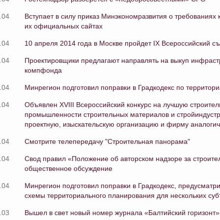
.04
Вступает в силу приказ Минэкономразвития о требованиях
их официальных сайтах
.04
10 апреля 2014 года в Москве пройдет IX Всероссийский с
.04
Проектировщики предлагают направлять на выкуп инфрастр
компфонда
.04
Минрегион подготовил поправки в Градкодекс по террито
.04
Объявлен XVIII Всероссийский конкурс на лучшую строите
промышленности строительных материалов и стройиндустр
проектную, изыскательскую организацию и фирму аналогич
.04
Смотрите телепередачу "Строительная панорама"
.04
Свод правил «Положение об авторском надзоре за строите
общественное обсуждение
.04
Минрегион подготовил поправки в Градкодекс, предусматр
схемы территориального планирования для нескольких суб
.03
Вышел в свет новый номер журнала «Балтийский горизонт»