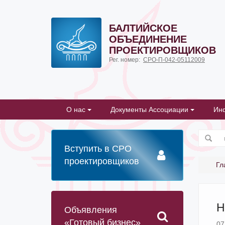
БАЛТИЙСКОЕ
ОБЪЕДИНЕНИЕ
ПРОЕКТИРОВЩИКОВ
Рег. номер:
СРО-П-042-05112009
О нас
Документы Ассоциации
Ин
Вступить в СРО
проектировщиков
Гл
Н
Объявления
«Готовый бизнес»
07