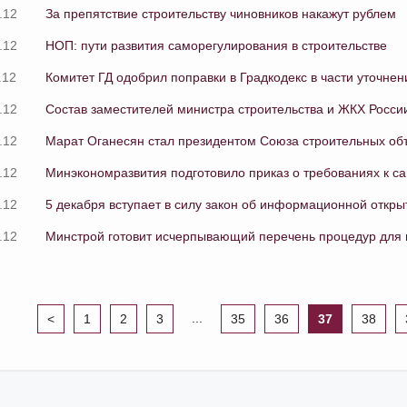
.12
За препятствие строительству чиновников накажут рублем
.12
НОП: пути развития саморегулирования в строительстве
.12
Комитет ГД одобрил поправки в Градкодекс в части уточн
.12
Состав заместителей министра строительства и ЖКХ Росс
.12
Марат Оганесян стал президентом Союза строительных об
.12
Минэкономразвития подготовило приказ о требованиях к
.12
5 декабря вступает в силу закон об информационной откр
.12
Минстрой готовит исчерпывающий перечень процедур для и
...
<
1
2
3
35
36
37
38