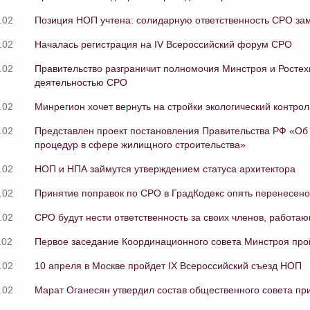
.02
Позиция НОП учтена: солидарную ответственность СРО за
.02
Началась регистрация на IV Всероссийский форум СРО
.02
Правительство разграничит полномочия Минстроя и Ростехн
деятельностью СРО
.02
Минрегион хочет вернуть на стройки экологический контрол
.02
Представлен проект постановления Правительства РФ «О
процедур в сфере жилищного строительства»
.02
НОП и НПА займутся утверждением статуса архитектора
.02
Принятие поправок по СРО в ГрадКодекс опять перенесено
.02
СРО будут нести ответственность за своих членов, работаю
.02
Первое заседание Координационного совета Минстроя про
.02
10 апреля в Москве пройдет IX Всероссийский съезд НОП
.02
Марат Оганесян утвердил состав общественного совета при