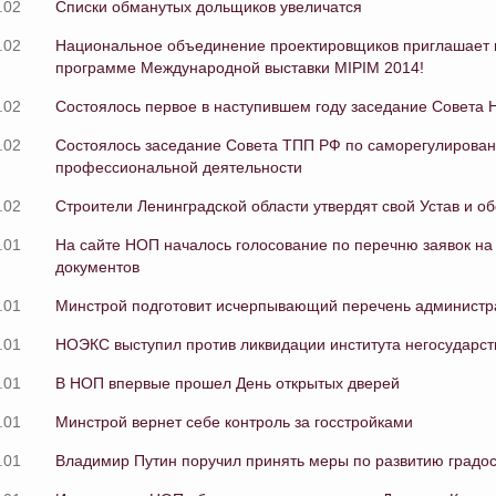
.02
Списки обманутых дольщиков увеличатся
.02
Национальное объединение проектировщиков приглашает в
программе Международной выставки MIPIM 2014!
.02
Состоялось первое в наступившем году заседание Совета
.02
Состоялось заседание Совета ТПП РФ по саморегулирова
профессиональной деятельности
.02
Строители Ленинградской области утвердят свой Устав и о
.01
На сайте НОП началось голосование по перечню заявок на
документов
.01
Минстрой подготовит исчерпывающий перечень администра
.01
НОЭКС выступил против ликвидации института негосударст
.01
В НОП впервые прошел День открытых дверей
.01
Минстрой вернет себе контроль за госстройками
.01
Владимир Путин поручил принять меры по развитию градо