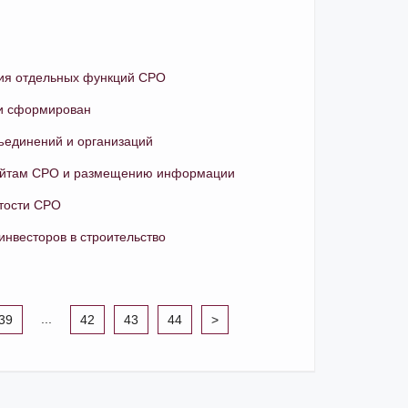
ения отдельных функций СРО
ии сформирован
ъединений и организаций
 сайтам СРО и размещению информации
ытости СРО
нвесторов в строительство
...
39
42
43
44
>