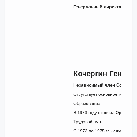
Генеральный директор ООО 
Кочергин Генна
Независимый член Совета
А
Отсутствует основное место р
Образование:
В 1973 году окончил Орловско
Трудовой путь:
С 1973 по 1975 гг. - служба в 