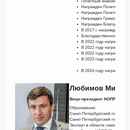
Почетным знаком «Строи
Награжден Почетной грам
Награжден Почетной грам
Награжден Грамотой Росс
Награжден Благодарстве
В 2017 г. награжден Поч
Благодарственное письмо
В 2022 году награжден 
В 2022 году награжден Б
В 2022 году награжден П
В 2023 году награжден о
В 2024 году награжден М
Любимов Михаил
Вице-президент НОПРИЗ, За
Образование:
Санкт-Петербургский государст
Санкт-Петербургский государс
Эксперт в области саморегули