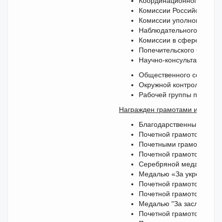
Координационного совет
Комиссии Российского С
Комиссии уполномоченног
Наблюдательного совета
Комиссии в сфере жилищ
Попечительского Совета
Научно-консультативного
Общественного совета п
Окружной контрольной 
Рабочей группы по реал
Награжден грамотами и медал
Благодарственным письм
Почетной грамотой Минре
Почетными грамотами виц
Почетной грамотой Комит
Серебряной медалью свя
Медалью «За укрепление 
Почетной грамотой НОП 
Почетной грамотой НОСТ
Медалью "За заслуги в 
Почетной грамотой Комит