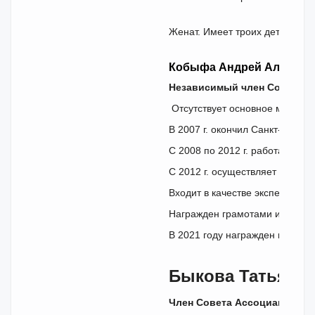
Женат. Имеет троих детей.
Кобыфа Андрей Алексан
Независимый
член Совета
А
Отсутствует основное место р
В 2007 г. окончил Санкт-Пете
С 2008 по 2012 г. работал в 
С 2012 г. осуществляет адвока
Входит в качестве эксперта в
Награжден грамотами и благод
В 2021 году награжден грамото
Быкова Татьяна
Член Совета Ассоциации