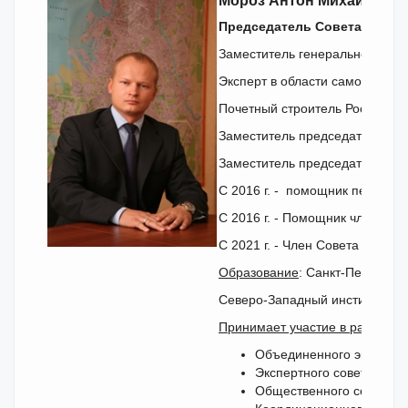
Мороз Антон Михайлови
Председатель Совета Ассоц
Заместитель генерального ди
Эксперт в области саморегули
Почетный строитель России, ка
Заместитель председателя Ко
Заместитель председателя Ком
C 2016 г. - помощник первого
C 2016 г. -
Помощник члена Сов
С 2021 г. - Член Совета РСС,
Образование
: Санкт-Петербур
Северо-Западный институт упр
Принимает участие в работе:
Объединенного экспертн
Экспертного совета при 
Общественного совета пр