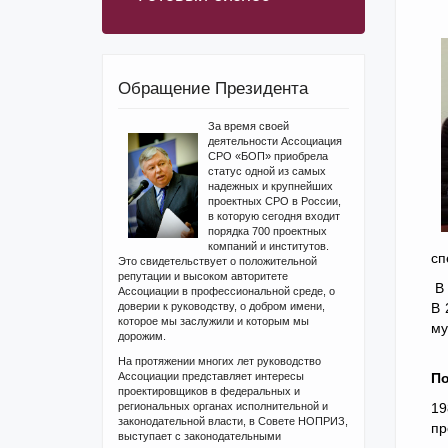
Обращение Президента
За время своей
деятельности Ассоциация
СРО «БОП» приобрела
статус одной из самых
надежных и крупнейших
проектных СРО в России,
в которую сегодня входит
порядка 700 проектных
компаний и институтов.
сп
Это свидетельствует о положительной
репутации и высоком авторитете
В
Ассоциации в профессиональной среде, о
доверии к руководству, о добром имени,
В 
которое мы заслужили и которым мы
му
дорожим.
На протяжении многих лет руководство
Ассоциации представляет интересы
По
проектировщиков в федеральных и
региональных органах исполнительной и
19
законодательной власти, в Совете НОПРИЗ,
пр
выступает с законодательными