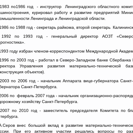
1983 по1986 год - инструктор Ленинградского областного коми
шиностроения, курировал работу и развитие предприятий Минис
омышленности Ленинграда и Ленинградской области.
1986 по 1988 год - секретарь райкома, второй секретарь Калининс
1992 по 1993 год - генеральный директор АОЗТ «Северо-
рогностика».
1993 году избран членом-корреспондентом Международной Акаде
1996 по 2003 год - работал в Северо-Западном банке Сбербанка
ректора Управления развития материально-технической баз
конструкция объектов).
2003 по 2006 год - начальник Аппарата вице-губернатора Санк
бернатора Санкт-Петербурга.
2006 по февраль 2007 года - начальник организационно-распоряди
дорожному хозяйству Санкт-Петербурга.
2007 по 2010 год - заместитель председателя Комитета по бла
тербурга.
А.Серов внес большой вклад в развитие материально-техничес
ссии. При его активном участии решались вопросы по раз