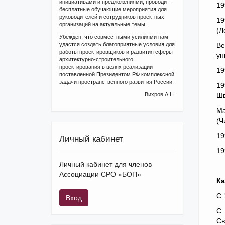
инициативами и предложениями, проводит
19
бесплатные обучающие мероприятия для
руководителей и сотрудников проектных
19
организаций на актуальные темы.
(Л
Убежден, что совместными усилиями нам
удастся создать благоприятные условия для
Ве
работы проектировщиков и развития сферы
ун
архитектурно-строительного
проектирования в целях реализации
19
поставленной Президентом РФ комплексной
задачи пространственного развития России.
19
Вихров А.Н.
Шв
Ма
(Ч
19
Личный кабинет
19
Личный кабинет для членов
Ассоциации СРО «БОП»
Ка
С 
Вход
С 
Св