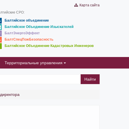
Карта сайта
лтийские СРО:
Балтийское объединение
Балтийское Объединение Изыскателей
БалтЭнергоЭффект
БалтСпецПожБезопасность
Балтийское Объединение Кадастровых Инженеров
Территориальные управления
Найти
 директора