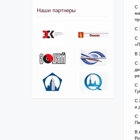
С 
Наши партнеры
ма
пр
С 
С 
«П
В 
С 
ди
ре
С 
Гу
С 
и 
С 
Пе
В.
Ро