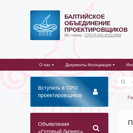
БАЛТИЙСКОЕ
ОБЪЕДИНЕНИЕ
ПРОЕКТИРОВЩИКОВ
Рег. номер:
СРО-П-042-05112009
О нас
Документы Ассоциации
Ин
Вступить в СРО
проектировщиков
Гл
П
Объявления
«Готовый бизнес»