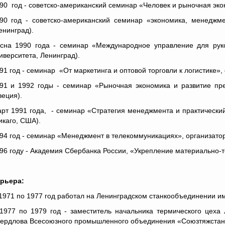
90 год - советско-американский семинар «Человек и рыночная эко
90 год - советско-американский семинар «экономика, менедж
енинград).
сна 1990 года - семинар «Международное управление для рук
иверситета, Ленинград).
91 год - семинар «От маркетинга и оптовой торговли к логистике»
91 и 1992 годы - семинар «Рыночная экономика и развитие пре
еция).
рт 1991 года, - семинар «Стратегия менеджмента и практический
икаго, США).
94 год - семинар «Менеджмент в телекоммуникациях», организато
96 году - Академия Сбербанка России, «Укрепление материально-т
рьера:
1971 по 1977 год работал на Ленинградском станкообъединении и
1977 по 1979 год - заместитель начальника термического цеха
ердлова Всесоюзного промышленного объединения «Союзтяжстан