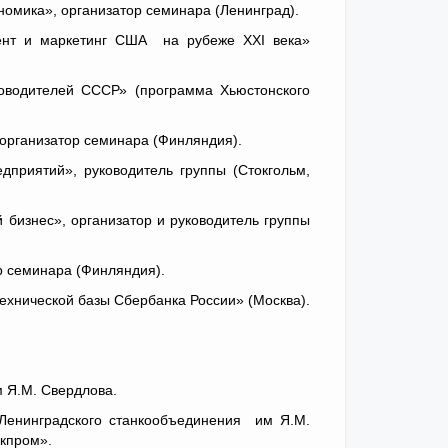
номика», организатор семинара (Ленинград).
мент и маркетинг США на рубеже XXI века»
оводителей СССР» (программа Хьюстонского
, организатор семинара (Финляндия).
дприятий», руководитель группы (Стокгольм,
 бизнес», организатор и руководитель группы
р семинара (Финляндия).
ехнической базы Сбербанка России» (Москва).
м Я.М. Свердлова.
 Ленинградского станкообъединения им Я.М.
кпром».