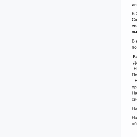
ин
В 
Са
со
вы
В 
по
К
Д
Н
Пе
ор
На
си
На
На
об