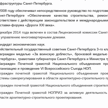
фраструктуры Санкт-Петербурга.
2008 году обеспечивал непосредственное руководство по подгото
нкт-Петербурге «Обеспечение качества строительства, рем
ответствии с действующим законодательством и международным
ставки-форума «Дороги XXI века».
декабре 2014 года включен в состав Лицензионной комиссии Санк
 управлению многоквартирными домами.
андидат экономических наук.
ействительный государственный советник Санкт-Петербурга 3-го кл
агражден медалью «За воинскую доблесть», бронзовой медалью
тербурга», грамотами губернатора Санкт-Петербурга и Министра т
Награжден Почетной грамотой Национального объединения пр
ганизацию и проведение VI Всероссийского Съезда НОП.
гражден почетной грамотой Национального объединения прое
стемы саморегулирования в области архитектурно-строительного 
гражден почетной грамотой Национального объединения строител
гражден Почетной грамотой НОПРИЗ за активную деятельность 
ласти архитектурно-строительного проектирования.