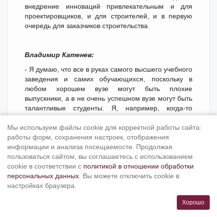
внедрение инноваций привлекательным и для
проектировщиков, и для строителей, и в первую
очередь для заказчиков строительства.
Владимир Катенев:
- Я думаю, что все в руках самого высшего учебного
заведения и самих обучающихся, поскольку в
любом хорошем вузе могут быть плохие
выпускники, а в не очень успешном вузе могут быть
талантливые студенты. Я, например, когда-то
оканчивал ВТУЗ ЛМЗ при Ленинградском
Мы используем файлы cookie для корректной работы сайта:
Металлическом заводе. Система обучения была
работы форм, сохранения настроек, отображения
интегрированная: полгода обучение проходило на
информации и анализа посещаемости. Продолжая
дневном отделении, затем на полгода мы
пользоваться сайтом, вы соглашаетесь с использованием
переходили на работу на завод, а образовательный
cookie в соответствии с
процесс осуществлялся в вечернее время, после
политикой в отношении обработки
персональных данных
чего цикл повторялся в течение всего срока
. Вы можете отключить cookie в
настройках браузера.
обучения - шесть лет. На весь Советский Союз было
всего пять вузов с подобной системой обучения. На
Хорошо
сегодняшний день для успешного существования и
развития вуза наиболее важными являются