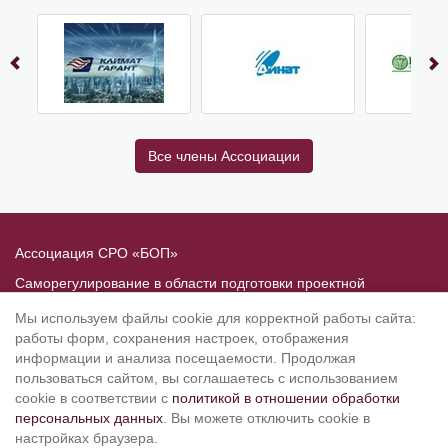
Все члены Ассоциации
Ассоциация СРО «БОП»
Саморегулирование в области подготовки проектной
документации
Мы используем файлы cookie для корректной работы сайта:
Политика в отношении обработки персональных данных
работы форм, сохранения настроек, отображения
информации и анализа посещаемости. Продолжая
190020
, Санкт-Петербург, Рижский пр. 3, литер Б
пользоваться сайтом, вы соглашаетесь с использованием
Тел.: 8-800-505-02-38
cookie в соответствии с
политикой в отношении обработки
персональных данных
. Вы можете отключить cookie в
(812) 251-31-01, 251-10-50, 251-79-65
настройках браузера.