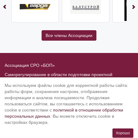
Все члены Ассоциации
Ассоциация СРО «БОП»
Саморегулирование в области подготовки проектной
документации
Мы используем файлы cookie для корректной работы сайта:
Политика в отношении обработки персональных данных
работы форм, сохранения настроек, отображения
информации и анализа посещаемости. Продолжая
190020
, Санкт-Петербург, Рижский пр. 3, литер Б
пользоваться сайтом, вы соглашаетесь с использованием
Тел.: 8-800-505-02-38
cookie в соответствии с
политикой в отношении обработки
персональных данных
. Вы можете отключить cookie в
(812) 251-31-01, 251-10-50, 251-79-65
настройках браузера.
info@srobop.ru
Хорошо
Режим работы: ПН-ЧТ с 10.00 до 19.00, ПТ с 10.00 до 17.45