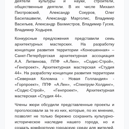
деятели культуры и науки, строители,
общественные деятели. В их числе Михаил
Пиотровский, Александр Сокуров, Олег
Басилашвили, Александр Марголис, Владимир
Васильев, Александр Вахмистров, Владимир Гусев,
Владимир Ходырев.
Конкурсные предложения представили семь
архитектурных мастерских. На разработку
концепции развития территории «Конюшенная» –
Санкт-Петербургская архитектурная ассоциация
А.А. Литвинова, ППФ «А.Лен», «Содис-Строй»,
«Генпроект», Архитектурная мастерская «Студия
44». На разработку концепции развития территории
«Северная Коломна - Новая Голландия» -
«Горпроект», ППФ «А.Лен», «Спектрум-Холдинг»,
«Содис-Строй», «Генпроект», Архитектурная
мастерская «Студия 44».
Члены жюри обсудили представленные проекты и
проголосовали за те из них, которые, по их мнению,
позволят не только бережно сохранить культурно-
историческое наследие нашего города, но и
создать комфортную городскую среду для жителей.