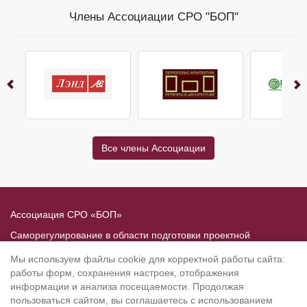
Члены Ассоциации СРО "БОП"
Все члены Ассоциации
Ассоциация СРО «БОП»
Саморегулирование в области подготовки проектной
документации
Мы используем файлы cookie для корректной работы сайта:
Политика в отношении обработки персональных данных
работы форм, сохранения настроек, отображения
информации и анализа посещаемости. Продолжая
190020
, Санкт-Петербург, Рижский пр. 3, литер Б
пользоваться сайтом, вы соглашаетесь с использованием