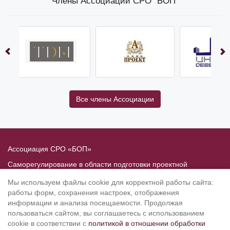
Члены Ассоциации СРО "БОП"
Все члены Ассоциации
Ассоциация СРО «БОП»
Саморегулирование в области подготовки проектной
документации
Мы используем файлы cookie для корректной работы сайта:
Политика в отношении обработки персональных данных
работы форм, сохранения настроек, отображения
информации и анализа посещаемости. Продолжая
190020
, Санкт-Петербург, Рижский пр. 3, литер Б
пользоваться сайтом, вы соглашаетесь с использованием
Тел.: 8-800-505-02-38
cookie в соответствии с
политикой в отношении обработки