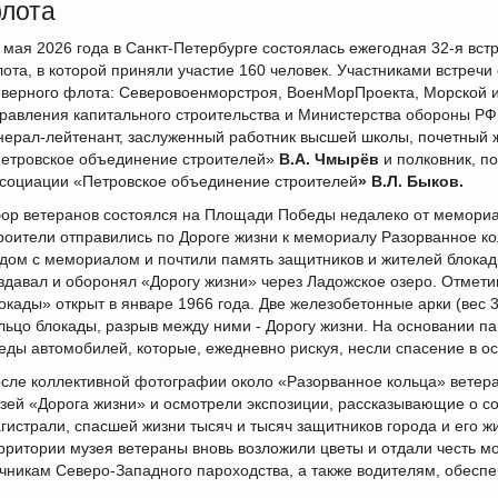
лота
 мая 2026 года в Санкт-Петербурге состоялась ежегодная 32-я вст
ота, в которой приняли участие 160 человек. Участниками встреч
верного флота: Северовоенморстроя, ВоенМорПроекта, Морской 
равления капитального строительства и Министерства обороны РФ.
нерал-лейтенант, заслуженный работник высшей школы, почетный 
етровское объединение строителей»
В.А. Чмырёв
и полковник, п
социации «Петровское объединение строителей
» В.Л. Быков.
ор ветеранов состоялся на Площади Победы недалеко от мемориа
роители отправились по Дороге жизни к мемориалу Разорванное ко
дом с мемориалом и почтили память защитников и жителей блокадн
здавал и оборонял «Дорогу жизни» через Ладожское озеро. Отмет
окады» открыт в январе 1966 года. Две железобетонные арки (вес 
льцо блокады, разрыв между ними - Дорогу жизни. На основании п
еды автомобилей, которые, ежедневно рискуя, несли спасение в о
сле коллективной фотографии около «Разорванное кольца» ветера
зей «Дорога жизни» и осмотрели экспозиции, рассказывающие о с
гистрали, спасшей жизни тысяч и тысяч защитников города и его ж
рритории музея ветераны вновь возложили цветы и отдали честь 
чникам Северо-Западного пароходства, а также водителям, обесп