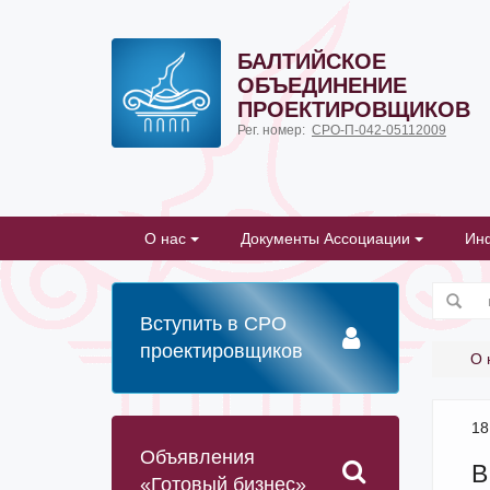
БАЛТИЙСКОЕ
ОБЪЕДИНЕНИЕ
ПРОЕКТИРОВЩИКОВ
Рег. номер:
СРО-П-042-05112009
О нас
Документы Ассоциации
Ин
Вступить в СРО
проектировщиков
О 
18
Объявления
В
«Готовый бизнес»