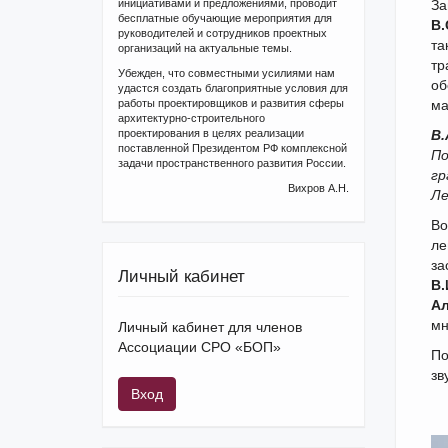
инициативами и предложениями, проводит
За
бесплатные обучающие мероприятия для
В.
руководителей и сотрудников проектных
та
организаций на актуальные темы.
тр
Убежден, что совместными усилиями нам
об
удастся создать благоприятные условия для
работы проектировщиков и развития сферы
ма
архитектурно-строительного
проектирования в целях реализации
В.
поставленной Президентом РФ комплексной
По
задачи пространственного развития России.
гр
Вихров А.Н.
Ле
Во
ле
за
Личный кабинет
В.
Ал
мн
Личный кабинет для членов
Ассоциации СРО «БОП»
По
зв
Вход