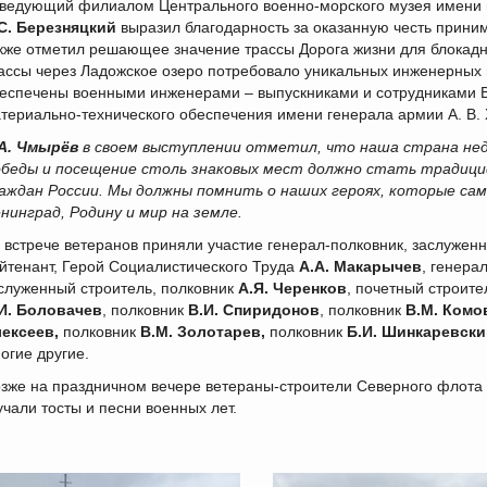
ведующий филиалом Центрального военно-морского музея имени 
С. Березняцкий
выразил благодарность за оказанную честь принима
кже отметил решающее значение трассы Дорога жизни для блокадн
ассы через Ладожское озеро потребовало уникальных инженерных 
еспечены военными инженерами – выпускниками и сотрудниками В
териально-технического обеспечения имени генерала армии А. В. 
А. Чмырёв
в своем выступлении отметил, что
наша страна нед
беды и посещение столь знаковых мест должно стать традицией
аждан России. Мы должны помнить о наших героях, которые са
нинград, Родину и мир на земле.
 встрече ветеранов приняли участие генерал-полковник, заслуженны
йтенант, Герой Социалистического Труда
А.А. Макарычев
, генера
служенный строитель, полковник
А.Я. Черенков
, почетный строите
И. Боловачев
, полковник
В.И. Спиридонов
, полковник
В.М. Комо
ексеев,
полковник
В.М. Золотарев,
полковник
Б.И. Шинкаревски
огие другие.
зже на праздничном вечере ветераны-строители Северного флота 
учали тосты и песни военных лет.