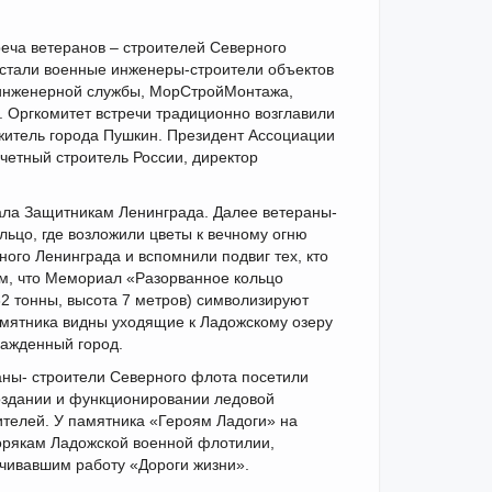
реча ветеранов – строителей Северного
и стали военные инженеры-строители объектов
инженерной службы, МорСтройМонтажа,
 Оргкомитет встречи традиционно возглавили
житель города Пушкин. Президент Ассоциации
очетный строитель России, директор
ла Защитникам Ленинграда. Далее ветераны-
льцо, где возложили цветы к вечному огню
ого Ленинграда и вспомнили подвиг тех, кто
им, что Мемориал «Разорванное кольцо
32 тонны, высота 7 метров) символизируют
амятника видны уходящие к Ладожскому озеру
сажденный город.
ны- строители Северного флота посетили
оздании и функционировании ледовой
ителей. У памятника «Героям Ладоги» на
морякам Ладожской военной флотилии,
ечивавшим работу «Дороги жизни».