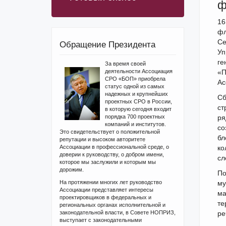
ф
16
фл
Се
Обращение Президента
Уп
ге
За время своей
деятельности Ассоциация
«П
СРО «БОП» приобрела
Ас
статус одной из самых
надежных и крупнейших
Сб
проектных СРО в России,
ст
в которую сегодня входит
порядка 700 проектных
ря
компаний и институтов.
со
Это свидетельствует о положительной
бл
репутации и высоком авторитете
Ассоциации в профессиональной среде, о
ко
доверии к руководству, о добром имени,
сл
которое мы заслужили и которым мы
дорожим.
По
На протяжении многих лет руководство
му
Ассоциации представляет интересы
ма
проектировщиков в федеральных и
те
региональных органах исполнительной и
законодательной власти, в Совете НОПРИЗ,
ре
выступает с законодательными