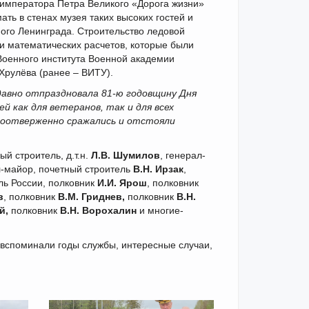
императора Петра Великого «Дорога жизни»
ть в стенах музея таких высоких гостей и
ого Ленинграда. Строительство ледовой
и математических расчетов, которые были
оенного института Военной академии
Хрулёва (ранее – ВИТУ).
авно отпраздновала 81-ю годовщину Дня
 как для ветеранов, так и для всех
моотверженно сражались и отстояли
й строитель, д.т.н.
Л.В. Шумилов
, генерал-
л-майор, почетный строитель
В.Н.
Ирзак
,
ль России, полковник
И.И. Ярош
, полковник
в
, полковник
В.М. Гриднев,
полковник
В.Н.
й,
полковник
В.Н. Ворохалин
и многие-
вспоминали годы службы, интересные случаи,