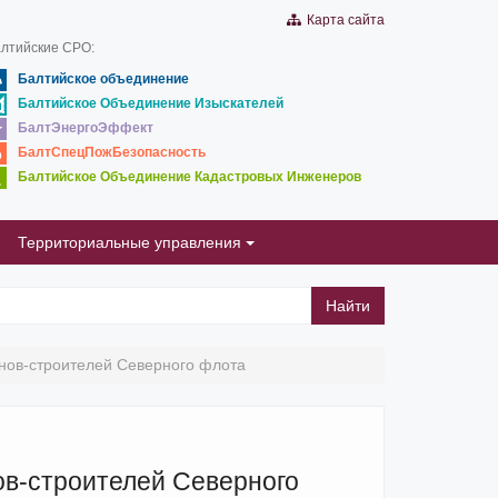
Карта сайта
лтийские СРО:
Балтийское объединение
Балтийское Объединение Изыскателей
БалтЭнергоЭффект
БалтСпецПожБезопасность
Балтийское Объединение Кадастровых Инженеров
Территориальные управления
Найти
анов-строителей Северного флота
ов-строителей Северного