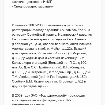
заключен договор с НИИП
«Спецпроектреставрация».
В течение 2007-2008гг. выполнены работы по
реставрации фасадов зданий: «Ансамбль Елагина
острова» Оружейный корпус, Иоанновский равелин
Петропавловской крепости, здание быв. Сената
(Галерная ул., д.3), Дворец великого князя Алексея
Александровича (наб. р. Мойки, д.122), Бывший
дом страхового общества «Россия» (Б.Морская,
д.35), Доходный дом и частная лечебница Б.М.
Кальмайера с оградой (Большой пр. П.С., д.100,
лит. А), Дом С.С. Трайнина (наб. К.Грибоедова,
д.158), Дом Петровых (Загородный пр., д.42), Дом
Т.М. Любищевой (наб. К.Грибоедова, д.148-150),
Особняк Б.М. Якунчикова (ул. Кирочная, д.51) и
других фасадов зданий.
В 2009 году ЗАО «Фасадремстрой» производит
воссоздание вновь фасадов дома №5 по
Литейному проспекту.