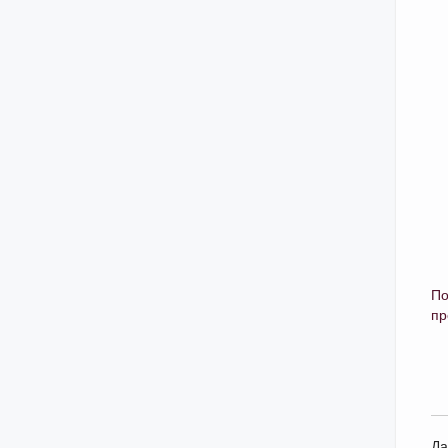
По
пр
Да