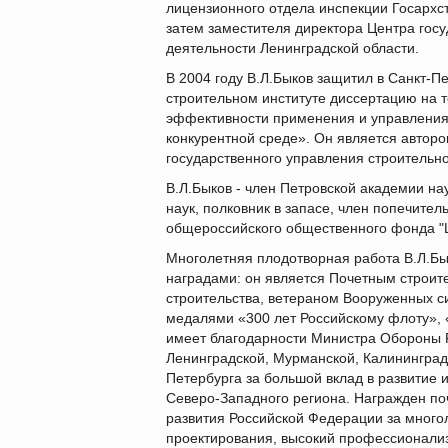
лицензионного отдела инспекции Госархс
затем заместителя директора Центра гос
деятельности Ленинградской области.
В 2004 году В.Л.Быков защитил в Санкт-П
строительном институте диссертацию на 
эффективности применения и управления
конкурентной среде». Он является авторо
государственного управления строительн
В.Л.Быков - член Петровской академии нау
наук,
полковник в запасе, член попечител
общероссийского общественного фонда "Ц
Многолетняя плодотворная работа В.Л.Б
наградами: он является Почетным строит
строительства, ветераном Вооруженных с
медалями «300 лет Российскому флоту», «
имеет благодарности Министра Обороны 
Ленинградской, Мурманской, Калининградс
Петербурга за большой вклад в развитие 
Северо-Западного региона. Награжден по
развития Российской Федерации за много
проектирования, высокий профессионализ