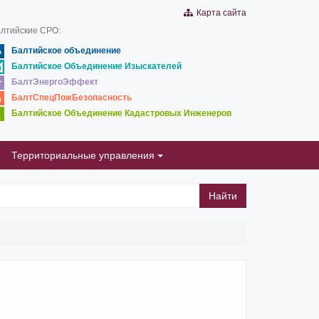
Карта сайта
лтийские СРО:
Балтийское объединение
Балтийское Объединение Изыскателей
БалтЭнергоЭффект
БалтСпецПожБезопасность
Балтийское Объединение Кадастровых Инженеров
Территориальные управления
Найти