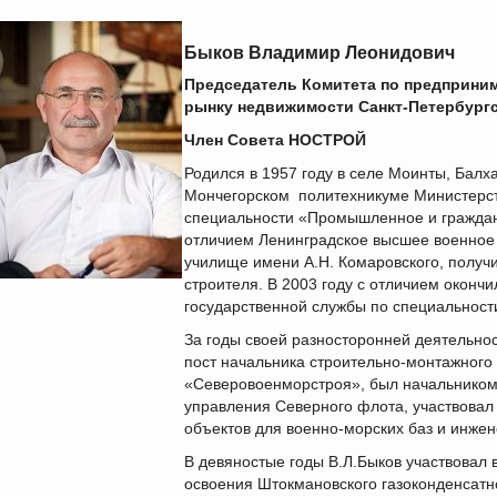
Быков Владимир Леонидович
П
редседатель Комитета по предприним
рынку недвижимости Санкт-Петербург
Член Совета НОСТРОЙ
Родился в 1957 году в селе Моинты, Балх
Мончегорском политехникуме Министерст
специальности «Промышленное и гражданс
отличием Ленинградское высшее военное
училище имени А.Н. Комаровского, получ
строителя. В 2003 году с отличием окон
государственной службы по специальност
За годы своей разносторонней деятельнос
пост начальника строительно-монтажного
«Северовоенморстроя», был начальником 
управления Северного флота, участвовал 
объектов для военно-морских баз и инже
В девяностые годы В.Л.Быков участвовал 
освоения Штокмановского газоконденсатн