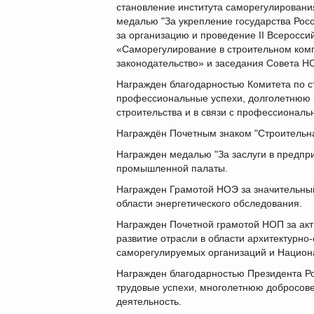
становление института саморегулировани
медалью "За укрепление государства Рос
за организацию и проведение II Всеросс
«Саморегулирование в строительном комп
законодательство» и заседания Совета Н
Награжден благодарностью Комитета по ст
профессиональные успехи, долголетнюю и
строительства и в связи с профессионал
Награждён Почетным знаком "Строительна
Награжден медалью "За заслуги в предпри
промышленной палаты.
Награжден Грамотой НОЭ за значительный
области энергетического обследования.
Награжден Почетной грамотой НОП за акт
развитие отрасли в области архитектурно
саморегулируемых организаций и Национ
Награжден благодарностью Президента Ро
трудовые успехи, многолетнюю добросов
деятельность.