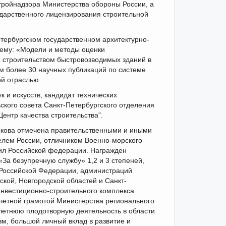
тройнадзора Министерства обороны России, а
ударственного лицензирования строительной
етербургском государственном архитектурно-
тему: «Модели и методы оценки
 строительством быстровозводимых зданий в
м более 30 научных публикаций по системе
ой отраслью.
к и искусств,
кандидат технических
ьского совета Санкт-Петербургского отделения
ентр качества строительства".
ыкова отмечена правительственными и иными
елем России, отличником Военно-морского
ил Российской федерации. Награжден
За безупречную службу» 1,2 и 3 степеней,
Российской Федерации, администраций
кой, Новгородской областей и Санкт-
инвестиционно-строительного комплекса
четной грамотой Министерства регионального
летнюю плодотворную деятельность в области
м, большой личный вклад в развитие и