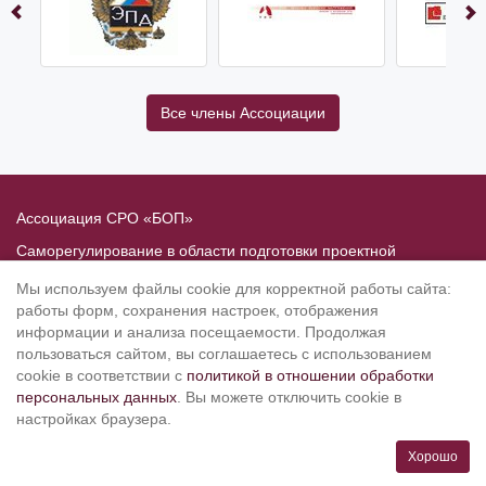
Все члены Ассоциации
Ассоциация СРО «БОП»
Саморегулирование в области подготовки проектной
документации
Мы используем файлы cookie для корректной работы сайта:
Политика в отношении обработки персональных данных
работы форм, сохранения настроек, отображения
информации и анализа посещаемости. Продолжая
190020
, Санкт-Петербург, Рижский пр. 3, литер Б
пользоваться сайтом, вы соглашаетесь с использованием
Тел.: 8-800-505-02-38
cookie в соответствии с
политикой в отношении обработки
персональных данных
. Вы можете отключить cookie в
(812) 251-31-01, 251-10-50, 251-79-65
настройках браузера.
info@srobop.ru
Хорошо
Режим работы: ПН-ЧТ с 10.00 до 19.00, ПТ с 10.00 до 17.45