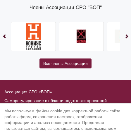
Члены Ассоциации СРО "БОП"
Все члены Ассоциации
Ассоциация СРО «БОП»
Саморегулирование в области подготовки проектной
документации
Мы используем файлы cookie для корректной работы сайта:
Политика в отношении обработки персональных данных
работы форм, сохранения настроек, отображения
информации и анализа посещаемости. Продолжая
190020
, Санкт-Петербург, Рижский пр. 3, литер Б
пользоваться сайтом, вы соглашаетесь с использованием