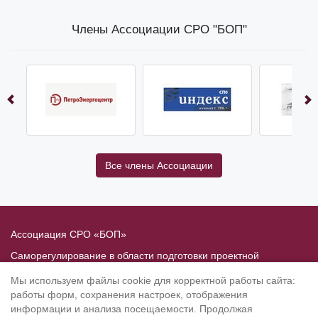
Члены Ассоциации СРО "БОП"
Все члены Ассоциации
Ассоциация СРО «БОП»
Саморегулирование в области подготовки проектной
документации
Мы используем файлы cookie для корректной работы сайта:
Политика в отношении обработки персональных данных
работы форм, сохранения настроек, отображения
информации и анализа посещаемости. Продолжая
190020
, Санкт-Петербург, Рижский пр. 3, литер Б